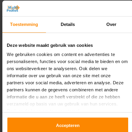
verschillende mogelijkheden betreft het inrichten van uw
magazijn? Neem vrijblijvend
contact
met ons op.
Toestemming
Details
Over
Wat levert Multi Profiel?
Wij leveren verschillende vormen van magazijninrichting.
Deze website maakt gebruik van cookies
De belangrijkste producten uit ons assortiment hebben wij
We gebruiken cookies om content en advertenties te
voor u op een rijtje gezet:
personaliseren, functies voor social media te bieden en om
ons websiteverkeer te analyseren. Ook delen we
Entresolvloeren
informatie over uw gebruik van onze site met onze
Palletstellingen
partners voor social media, adverteren en analyse. Deze
Grootvakstellingen
partners kunnen de gegevens combineren met andere
Legbordstellingen
informatie die u aan ze heeft verstrekt of die ze hebben
Magazijnkeuringen / BMWT-keuringen
verzameld op basis van uw gebruik van hun services.
Werkbanken
Druk op de knop om te accepteren!
En nog veel meer!
Accepteren
We helpen u graag verder! U kunt hierboven klikken op