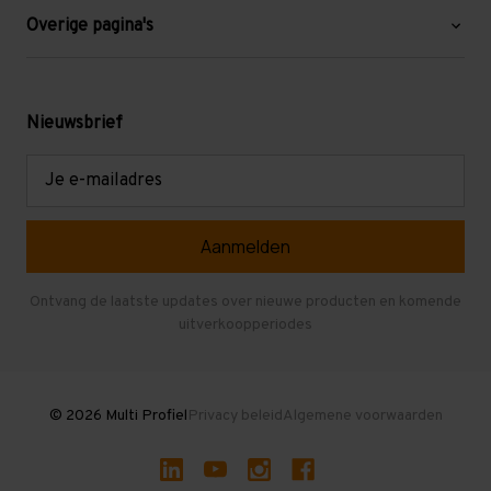
Blog
Overige pagina's
Werken bij Multi Profiel
Gebruikte stellingen
Levering en afhalen
Mezzanine
Nieuwsbrief
Retouren en garantie
Verdiepingsvloeren
E-
mailadres
Referenties
Selfstorage
Veelgestelde vragen
Entresolvloer
Herroepen en Annuleren
Gebruikte entresolvloeren
Ontvang de laatste updates over nieuwe producten en komende
uitverkoopperiodes
Stellingen kopen
© 2026 Multi Profiel
Privacy beleid
Algemene voorwaarden