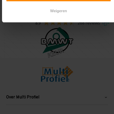
één van de producten voor meer informatie.
Weigeren
8.9
268 reviews
Over Multi Profiel
Over ons