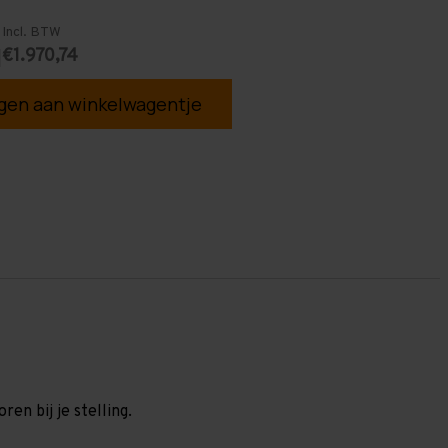
Incl. BTW
€1.970,74
1
en aan winkelwagentje
en bij je stelling.