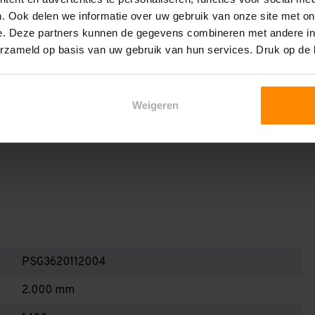
het draagvermogen per liggerniveau iets lager uit valt. Dit
. Ook delen we informatie over uw gebruik van onze site met on
en berekenen!
e. Deze partners kunnen de gegevens combineren met andere inf
 2,25 meter, valt de draagkracht juist iets hoger uit.
erzameld op basis van uw gebruik van hun services. Druk op de
Dan dient u even contact met ons op te nemen. Wij voeren
 niets. Wij kunnen ook belastingbordjes of stickers
Weigeren
even staat! Kortom, bij twijfel contact opnemen! Meer
te weten!
PSG3620112004
2.000 mm