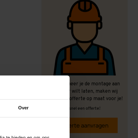
Ook wanneer je de montage aan
ons over wilt laten, maken wij
graag een offerte op maat voor je!
Over
Vrijblijvend, snel een offerte!
Offerte aanvragen
dia te bieden en om ons