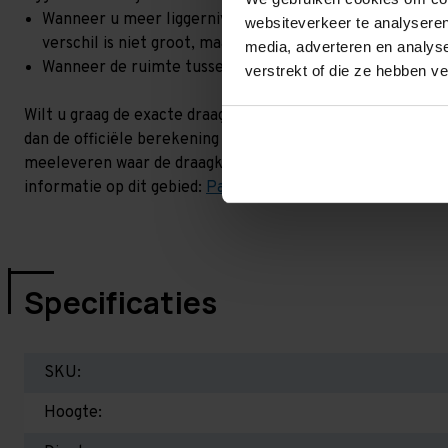
Wanneer u meer liggerniveaus toevoegt, kan het zijn dat 
websiteverkeer te analyseren
verschil is niet groot, maar wel het beste om dit te lat
media, adverteren en analys
Wanneer de ruimte tussen de liggerniveaus kleiner is dan
verstrekt of die ze hebben v
Wilt u graag de exacte draagkracht weten in uw situatie? 
dan de officiële berekening uit. Dit doen we gratis en voor
meeleveren waar de draagkracht van uw situatie op beschr
informatie op dit gebied:
Palletstellingen - Belangrijk om 
Specificaties
SKU:
Hoogte: