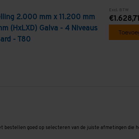
Excl. BTW
elling 2.000 mm x 11.200 mm
€1.628,7
mm (HxLXD) Galva - 4 Niveaus
Toevoeg
ard - T80
et bestellen goed op selecteren van de juiste afmetingen die hor