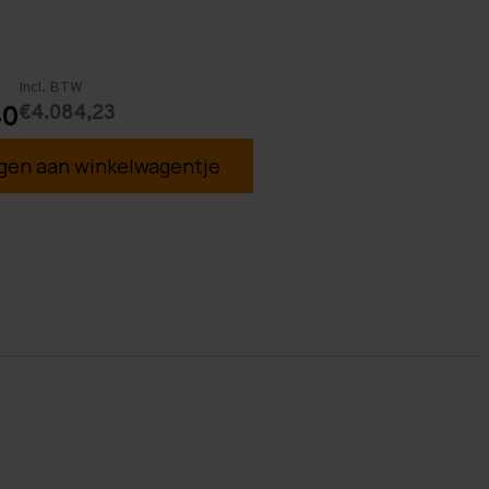
Incl. BTW
€4.084,23
40
en aan winkelwagentje