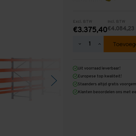
Excl. BTW
Incl. BTW
€4.084,23
€3.375,40
Hoeveelheid
Hoeveelheid
verlagen
verhogen
van
van
Palletstelling
Palletstelling
2.000
2.000
Uit voorraad leverbaar!
mm
mm
x
x
Europese top kwaliteit!
21.600
21.600
Staanders altijd gratis voorge
mm
mm
x
x
Klanten beoordelen ons met ee
1.100
1.100
mm
mm
(HxLXD)
(HxLXD)
Galva
Galva
-
-
4
4
Niveaus
Niveaus
-
-
Zwaar
Zwaar