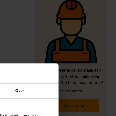
Ook wanneer je de montage aan
ons over wilt laten, maken wij
graag een offerte op maat voor je!
Over
Vrijblijvend, snel een offerte!
Offerte aanvragen
dia te bieden en om ons