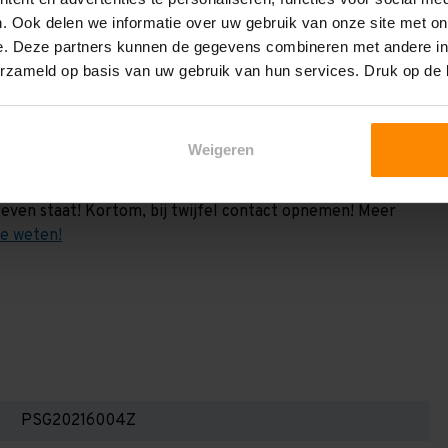
vermeld. Dit is de draagkracht berekend a.h.v. 2
. Ook delen we informatie over uw gebruik van onze site met on
e weten:
e. Deze partners kunnen de gegevens combineren met andere inf
het draagvermogen per liggerniveau iets lager uit valt. Dit
erzameld op basis van uw gebruik van hun services. Druk op de
en berekenen!
 2,25 meter, valt de draagkracht juist iets hoger uit.
Weigeren
Dan dient u even contact met ons op te nemen. Wij voeren
 niets. Wij kunnen ook belastingbordjes of stickers
even staat! Kortom, bij twijfel contact opnemen! Meer
te weten!
PSG20216004Z