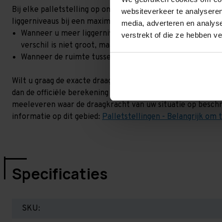
Bij elke palletstelling op onze site, staat een draagkracht 
websiteverkeer te analyseren
liggerniveaus bij een maximale hoogteverschil. Goed om t
media, adverteren en analys
Wanneer u meer liggerniveaus toevoegt, kan het zijn dat 
verstrekt of die ze hebben v
verschil is niet groot, maar wel het beste om dit te lat
Wanneer de ruimte tussen de liggerniveaus kleiner is dan
Wilt u graag de exacte draagkracht weten in uw situatie? 
dan de officiële berekening uit. Dit doen we gratis en voor
meeleveren waar de draagkracht van uw situatie op beschr
informatie op dit gebied:
Palletstellingen - Belangrijk om 
Specificaties
SKU: