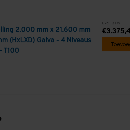
Excl. BTW
telling 2.000 mm x 21.600 mm
€3.375,
mm (HxLXD) Galva - 4 Niveaus
Toevoeg
- T100
?