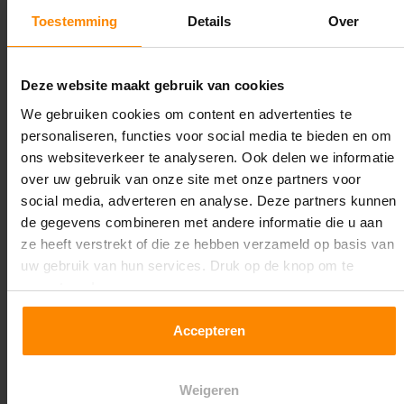
2.350 kg (780 kg per pallet)
Toestemming
Details
Over
Maximale jukbelasting:
9304 kg
Deze website maakt gebruik van cookies
We gebruiken cookies om content en advertenties te
Oplossing op maat nodig?
personaliseren, functies voor social media te bieden en om
Wij kunnen je helpen!
ons websiteverkeer te analyseren. Ook delen we informatie
over uw gebruik van onze site met onze partners voor
social media, adverteren en analyse. Deze partners kunnen
de gegevens combineren met andere informatie die u aan
ze heeft verstrekt of die ze hebben verzameld op basis van
uw gebruik van hun services. Druk op de knop om te
accepteren!
Een maat die niet op de site staat? Hogere
Accepteren
draagkrachten? Speciale uitvoeringen? Onze
experts werken het graag uit! Maatwerk is onze
Weigeren
specialiteit!