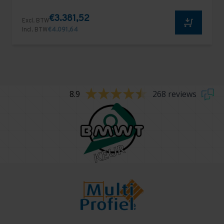
€3.381,52
Excl. BTW
Incl. BTW
€4.091,64
8.9
268 reviews