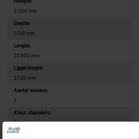
Hoogte:
2.000 mm
Diepte:
1.100 mm
Lengte:
23.500 mm
Liggerlengte:
2.700 mm
Aantal niveaus:
2
Kleur staanders:
Galva
Draagkracht per liggerniveau: