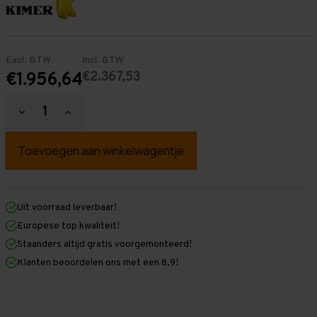
Excl. BTW
Incl. BTW
€2.367,53
€1.956,64
Hoeveelheid
Hoeveelheid
verlagen
verhogen
van
van
Palletstelling
Palletstelling
2.000
2.000
mm
mm
x
x
23.500
23.500
mm
mm
Uit voorraad leverbaar!
x
x
Europese top kwaliteit!
1.100
1.100
mm
mm
Staanders altijd gratis voorgemonteerd!
(HxLXD)
(HxLXD)
Klanten beoordelen ons met een 8,9!
Galva
Galva
-
-
2
2
Niveaus
Niveaus
-
-