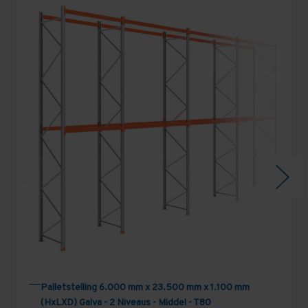
Palletstelling 6.000 mm x 23.500 mm x 1.100 mm
(HxLXD) Galva - 2 Niveaus - Middel - T80