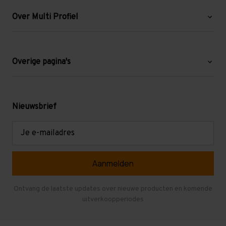
Over Multi Profiel
Over ons
Blog
Overige pagina's
Werken bij Multi Profiel
Gebruikte stellingen
Levering en afhalen
Mezzanine
Nieuwsbrief
Retouren en garantie
Verdiepingsvloeren
E-
mailadres
Referenties
Selfstorage
Veelgestelde vragen
Entresolvloer
Herroepen en Annuleren
Gebruikte entresolvloeren
Ontvang de laatste updates over nieuwe producten en komende
uitverkoopperiodes
Stellingen kopen