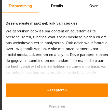
2.350 kg (780 kg per pallet)
Toestemming
Details
Over
Maximale jukbelasting:
12344 kg
Deze website maakt gebruik van cookies
We gebruiken cookies om content en advertenties te
Oplossing op maat nodig?
personaliseren, functies voor social media te bieden en om
Wij kunnen je helpen!
ons websiteverkeer te analyseren. Ook delen we informatie
over uw gebruik van onze site met onze partners voor
social media, adverteren en analyse. Deze partners kunnen
de gegevens combineren met andere informatie die u aan
ze heeft verstrekt of die ze hebben verzameld op basis van
uw gebruik van hun services. Druk op de knop om te
accepteren!
Een maat die niet op de site staat? Hogere
Accepteren
draagkrachten? Speciale uitvoeringen? Onze
experts werken het graag uit! Maatwerk is onze
Weigeren
specialiteit!