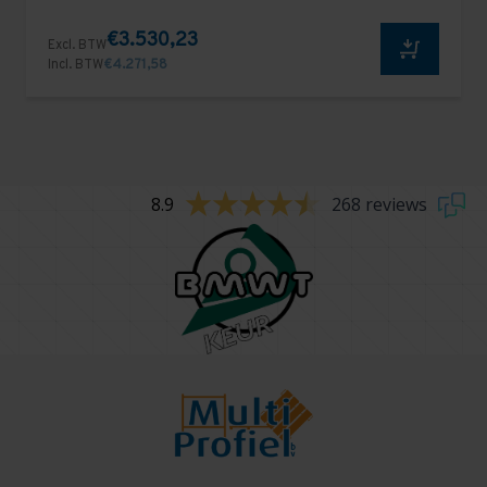
€3.530,23
Excl. BTW
Incl. BTW
€4.271,58
8.9
268 reviews