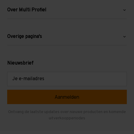
Over Multi Profiel
Over ons
Blog
Overige pagina's
Werken bij Multi Profiel
Gebruikte stellingen
Levering en afhalen
Mezzanine
Nieuwsbrief
Retouren en garantie
Verdiepingsvloeren
E-
mailadres
Referenties
Selfstorage
Veelgestelde vragen
Entresolvloer
Herroepen en Annuleren
Gebruikte entresolvloeren
Ontvang de laatste updates over nieuwe producten en komende
uitverkoopperiodes
Stellingen kopen