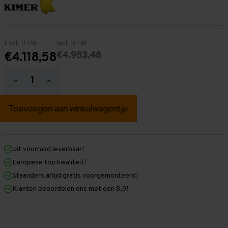
Excl. BTW
Incl. BTW
€4.983,48
€4.118,58
Hoeveelheid
Hoeveelheid
verlagen
verhogen
van
van
Palletstelling
Palletstelling
2.000
2.000
mm
mm
x
x
23.500
23.500
mm
mm
Uit voorraad leverbaar!
x
x
Europese top kwaliteit!
1.100
1.100
mm
mm
Staanders altijd gratis voorgemonteerd!
(HxLXD)
(HxLXD)
Klanten beoordelen ons met een 8,9!
Galva
Galva
-
-
5
5
Niveaus
Niveaus
-
-