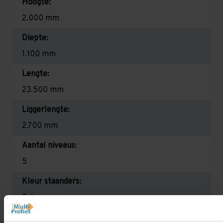
Hoogte:
2.000 mm
Diepte:
1.100 mm
Lengte:
23.500 mm
Liggerlengte:
2.700 mm
Aantal niveaus:
5
Kleur staanders:
Galva
Draagkracht per liggerniveau: