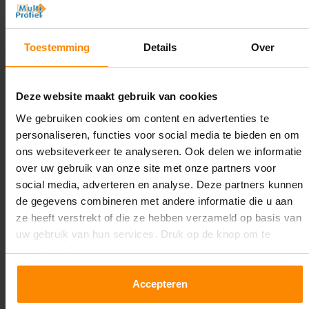
2.000 mm
Diepte:
Toestemming
Details
Over
1.100 mm
Lengte:
Deze website maakt gebruik van cookies
24.500 mm
We gebruiken cookies om content en advertenties te
personaliseren, functies voor social media te bieden en om
Liggerlengte:
ons websiteverkeer te analyseren. Ook delen we informatie
1.850 mm & 2.700 mm
over uw gebruik van onze site met onze partners voor
social media, adverteren en analyse. Deze partners kunnen
Aantal niveaus:
de gegevens combineren met andere informatie die u aan
3
ze heeft verstrekt of die ze hebben verzameld op basis van
uw gebruik van hun services. Druk op de knop om te
Kleur staanders:
accepteren!
Blauw
Draagkracht per liggerniveau:
Accepteren
2.650 kg (1.325 kg per pallet) & 2.700 mm is