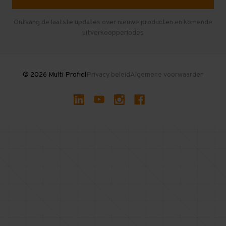
Entresolvloer
Herroepen en Annuleren
Gebruikte entresolvloeren
Ontvang de laatste updates over nieuwe producten en komende
uitverkoopperiodes
Stellingen kopen
© 2026 Multi Profiel
Privacy beleid
Algemene voorwaarden