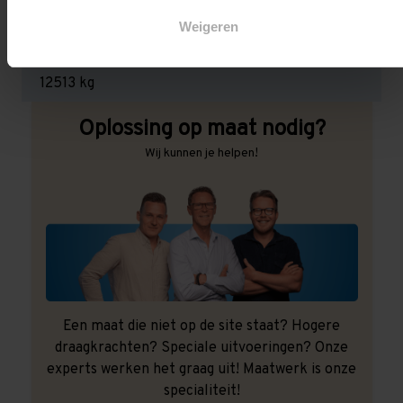
3.000 kg (1.000 kg per pallet)
Weigeren
Maximale jukbelasting:
12513 kg
Oplossing op maat nodig?
Wij kunnen je helpen!
Een maat die niet op de site staat? Hogere
draagkrachten? Speciale uitvoeringen? Onze
experts werken het graag uit! Maatwerk is onze
specialiteit!