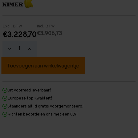
Excl. BTW
Incl. BTW
€3.906,73
€3.228,70
Hoeveelheid
Hoeveelheid
verlagen
verhogen
van
van
Palletstelling
Palletstelling
2.000
2.000
mm
mm
x
x
24.500
24.500
mm
mm
Uit voorraad leverbaar!
x
x
Europese top kwaliteit!
1.100
1.100
mm
mm
Staanders altijd gratis voorgemonteerd!
(HxLxD)
(HxLxD)
Klanten beoordelen ons met een 8,9!
-
-
3
3
Niveaus
Niveaus
-
-
Zwaar
Zwaar