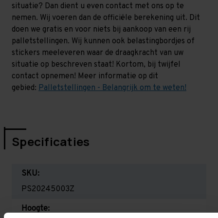
situatie? Dan dient u even contact met ons op te
nemen. Wij voeren dan de officiële berekening uit. Dit
doen we gratis en voor niets bij aankoop van een rij
palletstellingen. Wij kunnen ook belastingbordjes of
stickers meeleveren waar de draagkracht van uw
situatie op beschreven staat! Kortom, bij twijfel
contact opnemen! Meer informatie op dit
gebied:
Palletstellingen - Belangrijk om te weten!
Specificaties
SKU:
PS20245003Z
Hoogte: