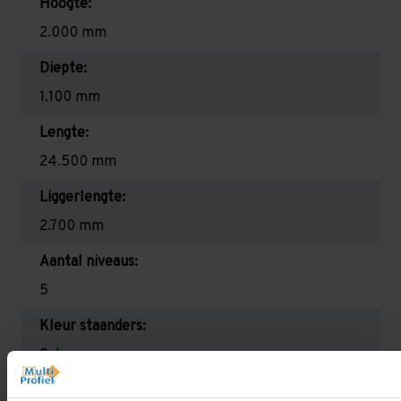
Hoogte:
2.000 mm
Diepte:
1.100 mm
Lengte:
24.500 mm
Liggerlengte:
2.700 mm
Aantal niveaus:
5
Kleur staanders:
Galva
Draagkracht per liggerniveau: