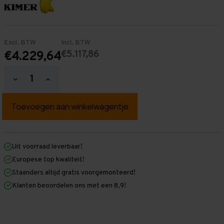
Excl. BTW
Incl. BTW
€5.117,86
€4.229,64
Hoeveelheid
Hoeveelheid
verlagen
verhogen
van
van
Palletstelling
Palletstelling
2.000
2.000
mm
mm
x
x
24.500
24.500
mm
mm
Uit voorraad leverbaar!
x
x
Europese top kwaliteit!
1.100
1.100
mm
mm
Staanders altijd gratis voorgemonteerd!
(HxLXD)
(HxLXD)
Klanten beoordelen ons met een 8,9!
Galva
Galva
-
-
5
5
Niveaus
Niveaus
-
-