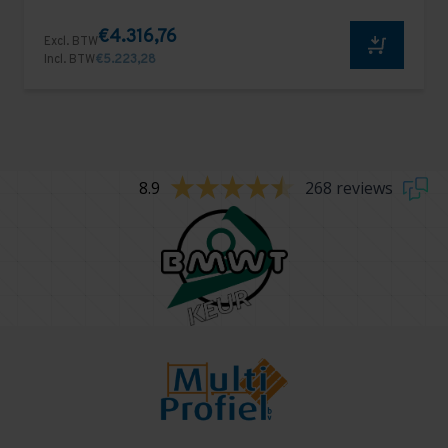
€4.316,76
Excl. BTW
Incl. BTW
€5.223,28
8.9
268 reviews