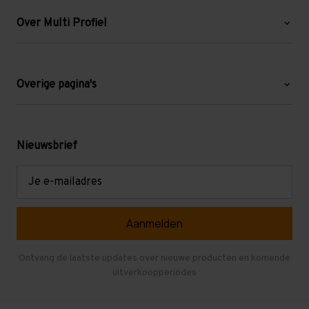
Over Multi Profiel
Over ons
Blog
Overige pagina's
Werken bij Multi Profiel
Gebruikte stellingen
Levering en afhalen
Mezzanine
Nieuwsbrief
Retouren en garantie
Verdiepingsvloeren
E-
mailadres
Referenties
Selfstorage
Veelgestelde vragen
Entresolvloer
Herroepen en Annuleren
Gebruikte entresolvloeren
Ontvang de laatste updates over nieuwe producten en komende
uitverkoopperiodes
Stellingen kopen