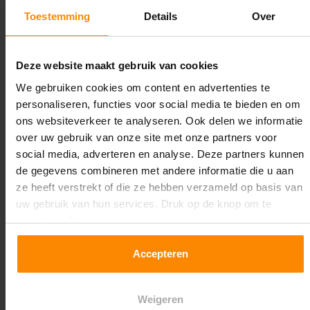
2.350 kg (780 kg per pallet)
Toestemming
Details
Over
Maximale jukbelasting:
12344 kg
Deze website maakt gebruik van cookies
We gebruiken cookies om content en advertenties te
Oplossing op maat nodig?
personaliseren, functies voor social media te bieden en om
Wij kunnen je helpen!
ons websiteverkeer te analyseren. Ook delen we informatie
over uw gebruik van onze site met onze partners voor
social media, adverteren en analyse. Deze partners kunnen
de gegevens combineren met andere informatie die u aan
ze heeft verstrekt of die ze hebben verzameld op basis van
uw gebruik van hun services. Druk op de knop om te
accepteren!
Een maat die niet op de site staat? Hogere
Accepteren
draagkrachten? Speciale uitvoeringen? Onze
experts werken het graag uit! Maatwerk is onze
Weigeren
specialiteit!