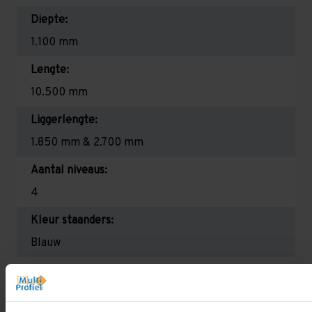
Diepte:
1.100 mm
Lengte:
10.500 mm
Liggerlengte:
1.850 mm & 2.700 mm
Aantal niveaus:
4
Kleur staanders:
Blauw
Draagkracht per liggerniveau:
2.650 kg (1.325 kg per pallet) & 2.700 mm is
2.350 kg (780 kg per pallet)