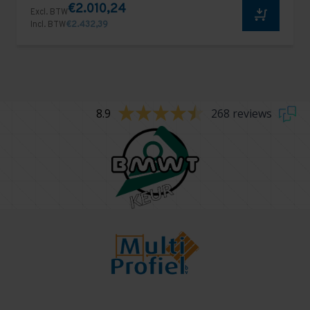
€2.010,24
Excl. BTW
Incl. BTW
€2.432,39
8.9
268 reviews