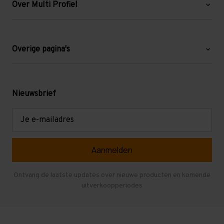
Over Multi Profiel
Over ons
Blog
Overige pagina's
Werken bij Multi Profiel
Gebruikte stellingen
Levering en afhalen
Mezzanine
Nieuwsbrief
Retouren en garantie
Verdiepingsvloeren
E-
mailadres
Referenties
Selfstorage
Veelgestelde vragen
Entresolvloer
Herroepen en Annuleren
Gebruikte entresolvloeren
Ontvang de laatste updates over nieuwe producten en komende
uitverkoopperiodes
Stellingen kopen