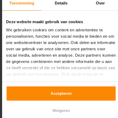
Toestemming
Details
Over
Maximale jukbelasting:
12604 kg
Deze website maakt gebruik van cookies
Oplossing op maat nodig?
We gebruiken cookies om content en advertenties te
personaliseren, functies voor social media te bieden en om
Wij kunnen je helpen!
ons websiteverkeer te analyseren. Ook delen we informatie
over uw gebruik van onze site met onze partners voor
social media, adverteren en analyse. Deze partners kunnen
de gegevens combineren met andere informatie die u aan
ze heeft verstrekt of die ze hebben verzameld op basis van
uw gebruik van hun services. Druk op de knop om te
accepteren!
Een maat die niet op de site staat? Hogere
Accepteren
draagkrachten? Speciale uitvoeringen? Onze
experts werken het graag uit! Maatwerk is onze
specialiteit!
Weigeren