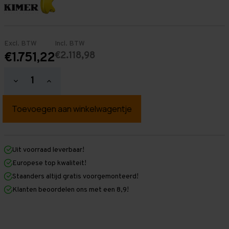
Excl. BTW
Incl. BTW
€2.118,98
€1.751,22
Hoeveelheid
Hoeveelheid
verlagen
verhogen
van
van
Palletstelling
Palletstelling
2.500
2.500
mm
mm
x
x
10.500
10.500
mm
mm
Uit voorraad leverbaar!
x
x
Europese top kwaliteit!
1.100
1.100
mm
mm
Staanders altijd gratis voorgemonteerd!
(HxLxD)
(HxLxD)
Klanten beoordelen ons met een 8,9!
-
-
4
4
Niveaus
Niveaus
-
-
Middel
Middel