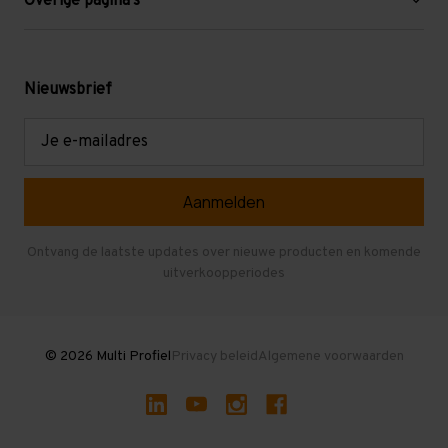
Overige pagina's
Werken bij Multi Profiel
Gebruikte stellingen
Levering en afhalen
Mezzanine
Nieuwsbrief
Retouren en garantie
Verdiepingsvloeren
E-
mailadres
Referenties
Selfstorage
Veelgestelde vragen
Entresolvloer
Herroepen en Annuleren
Gebruikte entresolvloeren
Ontvang de laatste updates over nieuwe producten en komende
uitverkoopperiodes
Stellingen kopen
© 2026 Multi Profiel
Privacy beleid
Algemene voorwaarden