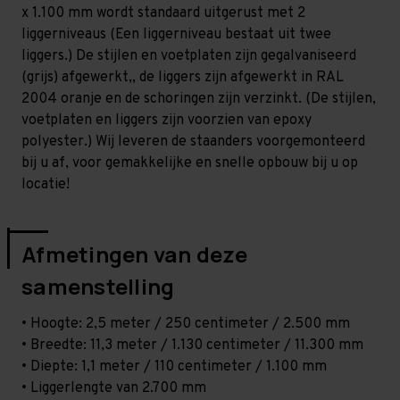
Middel
Middel
x 1.100 mm wordt standaard uitgerust met 2
-
-
T80
T80
liggerniveaus (Een liggerniveau bestaat uit twee
liggers.) De stijlen en voetplaten zijn gegalvaniseerd
(grijs) afgewerkt,, de liggers zijn afgewerkt in RAL
2004 oranje en de schoringen zijn verzinkt. (De stijlen,
voetplaten en liggers zijn voorzien van epoxy
polyester.) Wij leveren de staanders voorgemonteerd
bij u af, voor gemakkelijke en snelle opbouw bij u op
locatie!
Afmetingen van deze
samenstelling
• Hoogte: 2,5 meter / 250 centimeter / 2.500 mm
• Breedte: 11,3 meter / 1.130 centimeter / 11.300 mm
• Diepte: 1,1 meter / 110 centimeter / 1.100 mm
• Liggerlengte van 2.700 mm