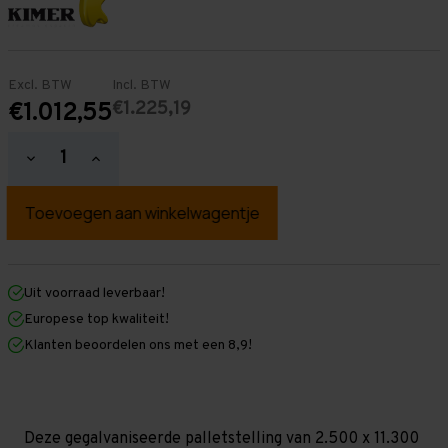
Excl. BTW
Incl. BTW
€1.225,19
€1.012,55
Hoeveelheid
Hoeveelheid
verlagen
verhogen
van
van
Palletstelling
Palletstelling
2.500
2.500
mm
mm
x
x
11.300
11.300
mm
mm
Uit voorraad leverbaar!
x
x
Europese top kwaliteit!
1.100
1.100
mm
mm
Klanten beoordelen ons met een 8,9!
(HxLXD)
(HxLXD)
Galva
Galva
-
-
2
2
Niveaus
Niveaus
-
-
Deze gegalvaniseerde palletstelling van 2.500 x 11.300