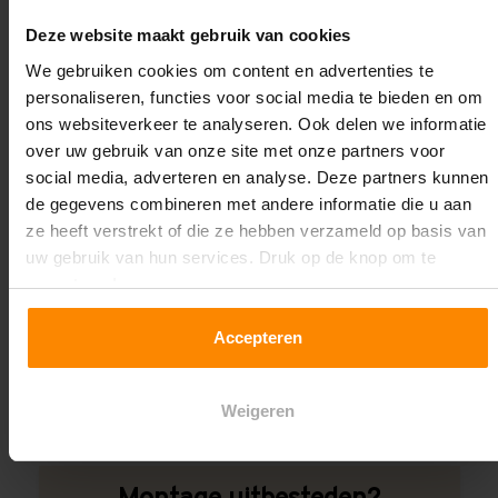
Oplossing op maat nodig?
Deze website maakt gebruik van cookies
Wij kunnen je helpen!
We gebruiken cookies om content en advertenties te
personaliseren, functies voor social media te bieden en om
ons websiteverkeer te analyseren. Ook delen we informatie
over uw gebruik van onze site met onze partners voor
social media, adverteren en analyse. Deze partners kunnen
de gegevens combineren met andere informatie die u aan
ze heeft verstrekt of die ze hebben verzameld op basis van
uw gebruik van hun services. Druk op de knop om te
Een maat die niet op de site staat? Hogere
accepteren!
draagkrachten? Speciale uitvoeringen? Onze
experts werken het graag uit! Maatwerk is onze
Accepteren
specialiteit!
Contact met specialist
Weigeren