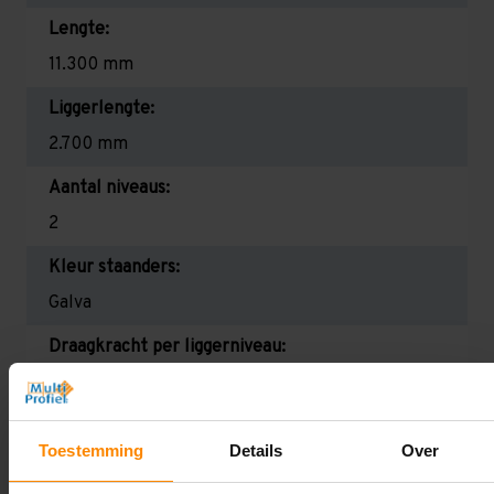
Lengte:
11.300 mm
Liggerlengte:
2.700 mm
Aantal niveaus:
2
Kleur staanders:
Galva
Draagkracht per liggerniveau:
2.350 kg (780 kg per pallet)
Maximale jukbelasting:
Toestemming
Details
Over
8939 kg