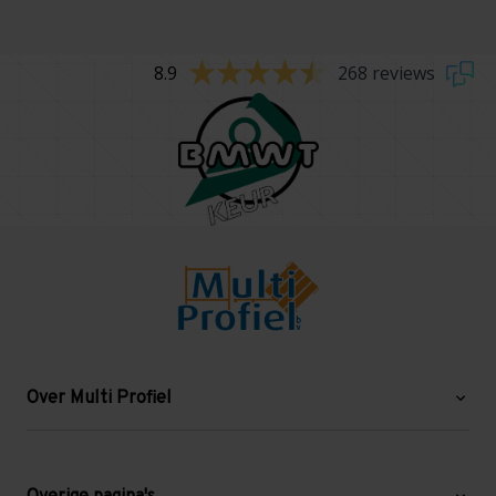
8.9
268 reviews
Over Multi Profiel
Over ons
Blog