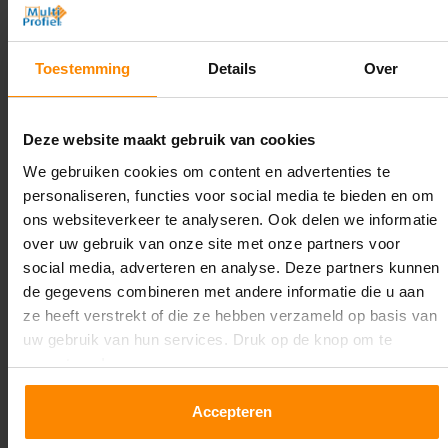
Hoogte:
2.500 mm
Toestemming
Details
Over
Diepte:
1.100 mm
Deze website maakt gebruik van cookies
Lengte:
We gebruiken cookies om content en advertenties te
27.100 mm
personaliseren, functies voor social media te bieden en om
ons websiteverkeer te analyseren. Ook delen we informatie
Liggerlengte:
over uw gebruik van onze site met onze partners voor
2.700 mm
social media, adverteren en analyse. Deze partners kunnen
de gegevens combineren met andere informatie die u aan
Aantal niveaus:
ze heeft verstrekt of die ze hebben verzameld op basis van
5
uw gebruik van hun services. Druk op de knop om te
accepteren!
Kleur staanders:
Galva
Accepteren
Draagkracht per liggerniveau: