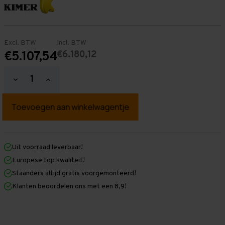
Excl. BTW
Incl. BTW
€6.180,12
€5.107,54
Hoeveelheid
Hoeveelheid
verlagen
verhogen
van
van
Palletstelling
Palletstelling
2.500
2.500
mm
mm
x
x
27.100
27.100
mm
mm
Uit voorraad leverbaar!
x
x
Europese top kwaliteit!
1.100
1.100
mm
mm
Staanders altijd gratis voorgemonteerd!
(HxLXD)
(HxLXD)
Klanten beoordelen ons met een 8,9!
Galva
Galva
-
-
5
5
Niveaus
Niveaus
-
-