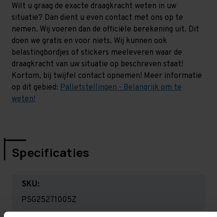
Wilt u graag de exacte draagkracht weten in uw
situatie? Dan dient u even contact met ons op te
nemen. Wij voeren dan de officiële berekening uit. Dit
doen we gratis en voor niets. Wij kunnen ook
belastingbordjes of stickers meeleveren waar de
draagkracht van uw situatie op beschreven staat!
Kortom, bij twijfel contact opnemen! Meer informatie
op dit gebied:
Palletstellingen - Belangrijk om te
weten!
Specificaties
SKU:
PSG25271005Z