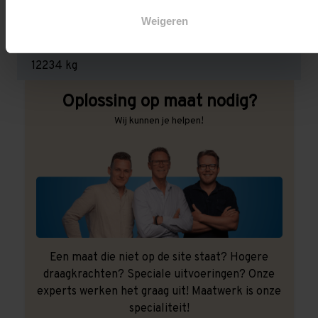
3.000 kg (1.000 kg per pallet)
Weigeren
Maximale jukbelasting:
12234 kg
Oplossing op maat nodig?
Wij kunnen je helpen!
Een maat die niet op de site staat? Hogere
draagkrachten? Speciale uitvoeringen? Onze
experts werken het graag uit! Maatwerk is onze
specialiteit!