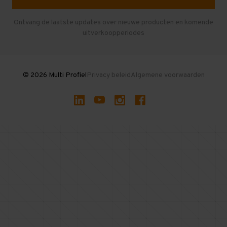
Entresolvloer
Herroepen en Annuleren
Gebruikte entresolvloeren
Ontvang de laatste updates over nieuwe producten en komende
uitverkoopperiodes
Stellingen kopen
© 2026 Multi Profiel
Privacy beleid
Algemene voorwaarden