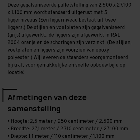
Zwaar
Zwaar
Deze gegalvaniseerde palletstelling van 2.500 x 27.100
-
-
T100
T100
x 1.100 mm wordt standaard uitgerust met 5
liggerniveaus (Een liggerniveau bestaat uit twee
liggers.) De stijlen en voetplaten zijn gegalvaniseerd
(grijs) afgewerkt,, de liggers zijn afgewerkt in RAL
2004 oranje en de schoringen zijn verzinkt. (De stijlen,
voetplaten en liggers zijn voorzien van epoxy
polyester.) Wij leveren de staanders voorgemonteerd
bij u af, voor gemakkelijke en snelle opbouw bij u op
locatie!
Afmetingen van deze
samenstelling
• Hoogte: 2,5 meter / 250 centimeter / 2.500 mm
• Breedte: 27,1 meter / 2.710 centimeter / 27.100 mm
• Diepte: 1,1 meter / 110 centimeter / 1.100 mm