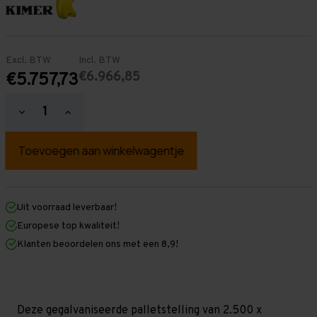
Excl. BTW
Incl. BTW
€6.966,85
€5.757,73
Hoeveelheid
Hoeveelheid
verlagen
verhogen
van
van
Palletstelling
Palletstelling
2.500
2.500
mm
mm
x
x
30.800
30.800
mm
mm
Uit voorraad leverbaar!
x
x
Europese top kwaliteit!
1.100
1.100
mm
mm
Klanten beoordelen ons met een 8,9!
(HxLXD)
(HxLXD)
Galva
Galva
-
-
5
5
Niveaus
Niveaus
-
-
Deze gegalvaniseerde palletstelling van 2.500 x