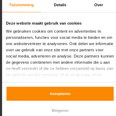
1.100 mm
Toestemming
Details
Over
Lengte:
30.800 mm
Deze website maakt gebruik van cookies
We gebruiken cookies om content en advertenties te
Liggerlengte:
personaliseren, functies voor social media te bieden en om
2.700 mm
ons websiteverkeer te analyseren. Ook delen we informatie
over uw gebruik van onze site met onze partners voor
Aantal niveaus:
social media, adverteren en analyse. Deze partners kunnen
5
de gegevens combineren met andere informatie die u aan
ze heeft verstrekt of die ze hebben verzameld op basis van
Kleur staanders:
uw gebruik van hun services. Druk op de knop om te
Galva
accepteren!
Draagkracht per liggerniveau:
Accepteren
3.000 kg (1.000 kg per pallet)
Maximale jukbelasting:
Weigeren
12234 kg