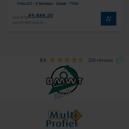
(HxLxD) - 5 Niveaus - Zwaar - T100
€5.888,20
Excl. BTW
Incl. BTW
€7.124,72
8.9
268 reviews