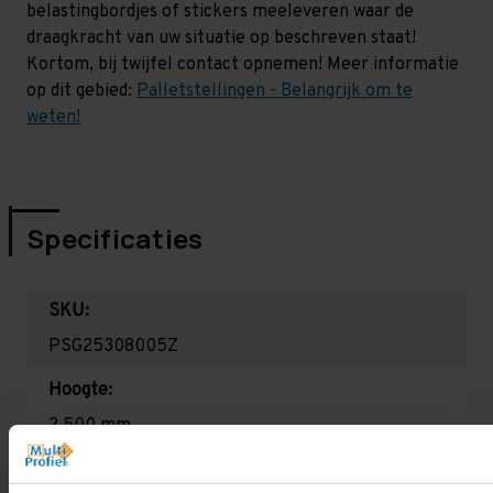
belastingbordjes of stickers meeleveren waar de
draagkracht van uw situatie op beschreven staat!
Kortom, bij twijfel contact opnemen! Meer informatie
op dit gebied:
Palletstellingen - Belangrijk om te
weten!
Specificaties
SKU:
PSG25308005Z
Hoogte:
2.500 mm
Diepte: