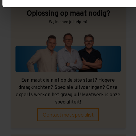
Oplossing op maat nodig?
Wij kunnen je helpen!
Een maat die niet op de site staat? Hogere
draagkrachten? Speciale uitvoeringen? Onze
experts werken het graag uit! Maatwerk is onze
specialiteit!
Contact met specialist