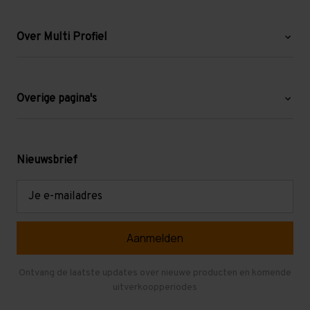
Over Multi Profiel
Over ons
Blog
Overige pagina's
Werken bij Multi Profiel
Gebruikte stellingen
Levering en afhalen
Mezzanine
Nieuwsbrief
Retouren en garantie
Verdiepingsvloeren
E-
mailadres
Referenties
Selfstorage
Veelgestelde vragen
Entresolvloer
Herroepen en Annuleren
Gebruikte entresolvloeren
Ontvang de laatste updates over nieuwe producten en komende
uitverkoopperiodes
Stellingen kopen