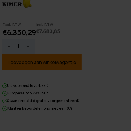
Excl. BTW
Incl. BTW
€7.683,85
€6.350,29
Hoeveelheid
Hoeveelheid
verlagen
verhogen
van
van
Palletstelling
Palletstelling
2.500
2.500
mm
mm
x
x
34.600
34.600
mm
mm
Uit voorraad leverbaar!
x
x
Europese top kwaliteit!
1.100
1.100
mm
mm
Staanders altijd gratis voorgemonteerd!
(HxLxD)
(HxLxD)
Klanten beoordelen ons met een 8,9!
-
-
5
5
Niveaus
Niveaus
-
-
Middel
Middel