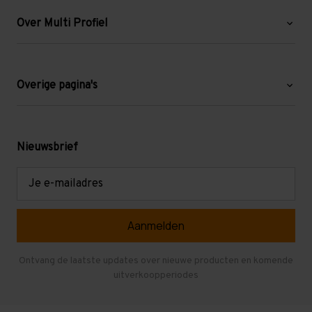
Over Multi Profiel
Over ons
Blog
Overige pagina's
Werken bij Multi Profiel
Gebruikte stellingen
Levering en afhalen
Mezzanine
Nieuwsbrief
Retouren en garantie
Verdiepingsvloeren
E-
mailadres
Referenties
Selfstorage
Veelgestelde vragen
Entresolvloer
Herroepen en Annuleren
Gebruikte entresolvloeren
Ontvang de laatste updates over nieuwe producten en komende
uitverkoopperiodes
Stellingen kopen