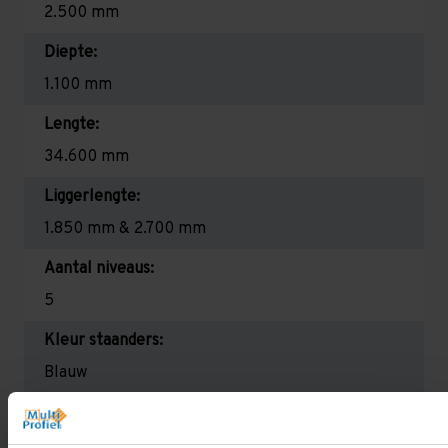
2.500 mm
Diepte:
1.100 mm
Lengte:
34.600 mm
Liggerlengte:
1.850 mm & 2.700 mm
Aantal niveaus:
5
Kleur staanders:
Blauw
Draagkracht per liggerniveau:
2.650 kg (1.325 kg per pallet) & 2.700 mm is