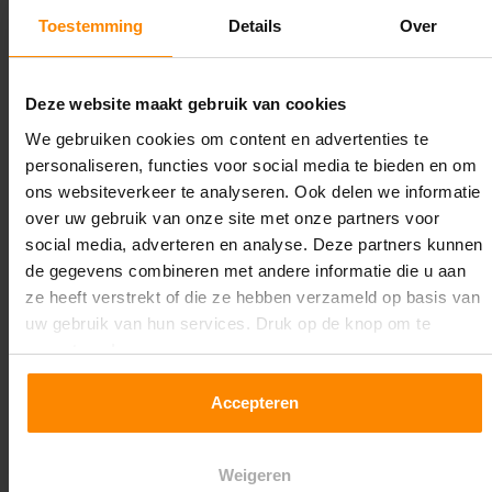
2.350 kg (780 kg per pallet)
Toestemming
Details
Over
Maximale jukbelasting:
12344 kg
Deze website maakt gebruik van cookies
We gebruiken cookies om content en advertenties te
Oplossing op maat nodig?
personaliseren, functies voor social media te bieden en om
Wij kunnen je helpen!
ons websiteverkeer te analyseren. Ook delen we informatie
over uw gebruik van onze site met onze partners voor
social media, adverteren en analyse. Deze partners kunnen
de gegevens combineren met andere informatie die u aan
ze heeft verstrekt of die ze hebben verzameld op basis van
uw gebruik van hun services. Druk op de knop om te
accepteren!
Een maat die niet op de site staat? Hogere
Accepteren
draagkrachten? Speciale uitvoeringen? Onze
experts werken het graag uit! Maatwerk is onze
Weigeren
specialiteit!