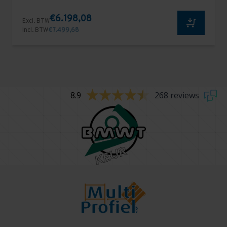
€6.198,08
Excl. BTW
Incl. BTW
€7.499,68
8.9
268 reviews