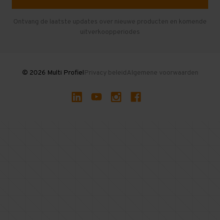
Entresolvloer
Herroepen en Annuleren
Gebruikte entresolvloeren
Ontvang de laatste updates over nieuwe producten en komende
uitverkoopperiodes
Stellingen kopen
© 2026 Multi Profiel
Privacy beleid
Algemene voorwaarden