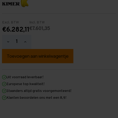
Excl. BTW
Incl. BTW
€7.601,35
€6.282,11
Hoeveelheid
Hoeveelheid
verlagen
verhogen
van
van
Palletstelling
Palletstelling
2.500
2.500
mm
mm
x
x
38.300
38.300
mm
mm
Uit voorraad leverbaar!
x
x
Europese top kwaliteit!
1.100
1.100
mm
mm
Staanders altijd gratis voorgemonteerd!
(HxLxD)
(HxLxD)
Klanten beoordelen ons met een 8,9!
-
-
4
4
Niveaus
Niveaus
-
-
Zwaar
Zwaar