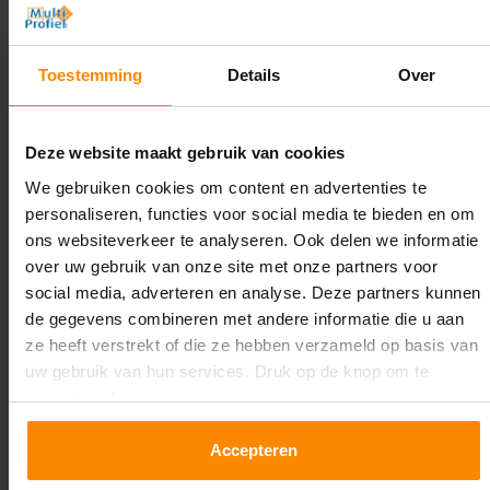
2.500 mm
Diepte:
Toestemming
Details
Over
1.100 mm
Lengte:
Deze website maakt gebruik van cookies
38.300 mm
We gebruiken cookies om content en advertenties te
personaliseren, functies voor social media te bieden en om
Liggerlengte:
ons websiteverkeer te analyseren. Ook delen we informatie
1.850 mm & 2.700 mm
over uw gebruik van onze site met onze partners voor
social media, adverteren en analyse. Deze partners kunnen
Aantal niveaus:
de gegevens combineren met andere informatie die u aan
4
ze heeft verstrekt of die ze hebben verzameld op basis van
uw gebruik van hun services. Druk op de knop om te
Kleur staanders:
accepteren!
Blauw
Draagkracht per liggerniveau:
Accepteren
2.650 kg (1.325 kg per pallet) & 2.700 mm is