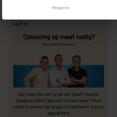
3.000 kg (1.000 kg per pallet)
Weigeren
Maximale jukbelasting:
12228 kg
Oplossing op maat nodig?
Wij kunnen je helpen!
Een maat die niet op de site staat? Hogere
draagkrachten? Speciale uitvoeringen? Onze
experts werken het graag uit! Maatwerk is onze
specialiteit!