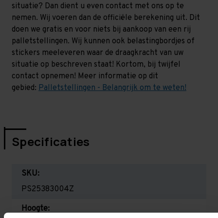
situatie? Dan dient u even contact met ons op te
nemen. Wij voeren dan de officiële berekening uit. Dit
doen we gratis en voor niets bij aankoop van een rij
palletstellingen. Wij kunnen ook belastingbordjes of
stickers meeleveren waar de draagkracht van uw
situatie op beschreven staat! Kortom, bij twijfel
contact opnemen! Meer informatie op dit
gebied:
Palletstellingen - Belangrijk om te weten!
Specificaties
SKU:
PS25383004Z
Hoogte: