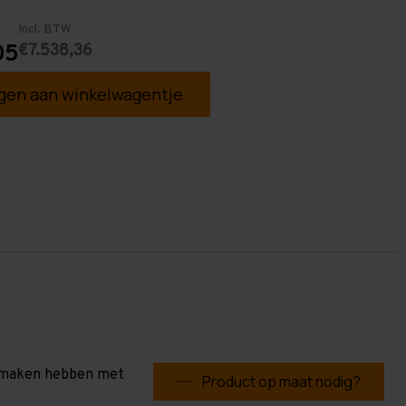
Incl. BTW
€7.538,36
05
en aan winkelwagentje
te maken hebben met
Product op maat nodig?