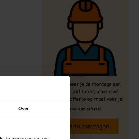
Ook wanneer je de montage aan
ons over wilt laten, maken wij
graag een offerte op maat voor je!
Over
Vrijblijvend, snel een offerte!
Offerte aanvragen
dia te bieden en om ons