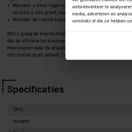
Wanneer u meer liggerniveaus toevoegt, kan het zijn dat 
websiteverkeer te analyseren
verschil is niet groot, maar wel het beste om dit te lat
media, adverteren en analys
Wanneer de ruimte tussen de liggerniveaus kleiner is dan
verstrekt of die ze hebben v
Wilt u graag de exacte draagkracht weten in uw situatie? 
dan de officiële berekening uit. Dit doen we gratis en voor
meeleveren waar de draagkracht van uw situatie op beschr
informatie op dit gebied:
Palletstellingen - Belangrijk om 
Specificaties
SKU:
Hoogte: