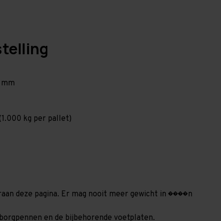
telling
0 mm
1.000 kg per pallet)
deraan deze pagina. Er mag nooit meer gewicht in ����n
24 borgpennen en de bijbehorende voetplaten.