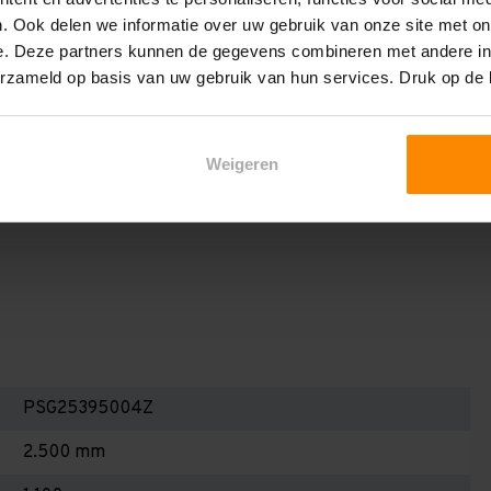
het draagvermogen per liggerniveau iets lager uit valt. Dit
. Ook delen we informatie over uw gebruik van onze site met on
en berekenen!
e. Deze partners kunnen de gegevens combineren met andere inf
 2,25 meter, valt de draagkracht juist iets hoger uit.
erzameld op basis van uw gebruik van hun services. Druk op de
Dan dient u even contact met ons op te nemen. Wij voeren
 niets. Wij kunnen ook belastingbordjes of stickers
Weigeren
even staat! Kortom, bij twijfel contact opnemen! Meer
te weten!
PSG25395004Z
2.500 mm