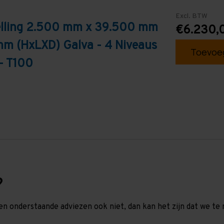
Excl. BTW
telling 2.500 mm x 39.500 mm
€6.230,
mm (HxLXD) Galva - 4 Niveaus
Toevoeg
- T100
?
en onderstaande adviezen ook niet, dan kan het zijn dat we 