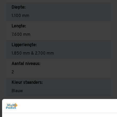
Diepte:
1.100 mm
Lengte:
7.600 mm
Liggerlengte:
1.850 mm & 2.700 mm
Aantal niveaus:
2
Kleur staanders:
Blauw
Draagkracht per liggerniveau:
2.650 kg (1.325 kg per pallet) & 2.700 mm is
2.350 kg (780 kg per pallet)