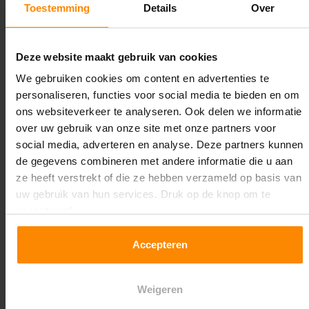
Toestemming
Details
Over
Maximale jukbelasting:
8045 kg
Deze website maakt gebruik van cookies
Oplossing op maat nodig?
We gebruiken cookies om content en advertenties te
personaliseren, functies voor social media te bieden en om
Wij kunnen je helpen!
ons websiteverkeer te analyseren. Ook delen we informatie
over uw gebruik van onze site met onze partners voor
social media, adverteren en analyse. Deze partners kunnen
de gegevens combineren met andere informatie die u aan
ze heeft verstrekt of die ze hebben verzameld op basis van
uw gebruik van hun services. Druk op de knop om te
accepteren!
Een maat die niet op de site staat? Hogere
Accepteren
draagkrachten? Speciale uitvoeringen? Onze
experts werken het graag uit! Maatwerk is onze
specialiteit!
Weigeren