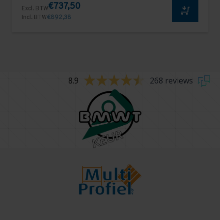
€737,50
Excl. BTW
Incl. BTW
€892,38
8.9
268 reviews