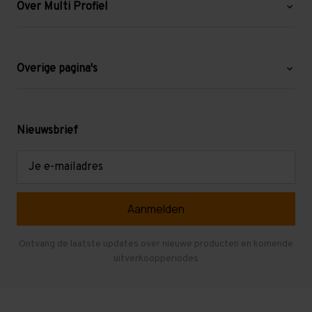
Over Multi Profiel
Over ons
Blog
Overige pagina's
Werken bij Multi Profiel
Gebruikte stellingen
Levering en afhalen
Mezzanine
Nieuwsbrief
Retouren en garantie
Verdiepingsvloeren
E-
mailadres
Referenties
Selfstorage
Veelgestelde vragen
Entresolvloer
Herroepen en Annuleren
Gebruikte entresolvloeren
Ontvang de laatste updates over nieuwe producten en komende
uitverkoopperiodes
Stellingen kopen