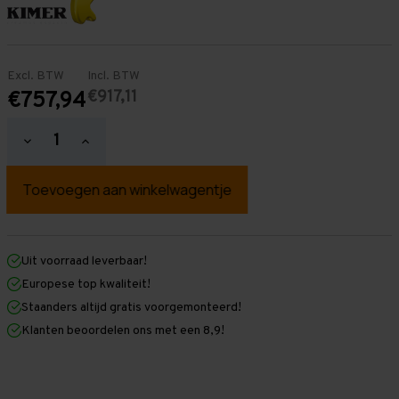
Excl. BTW
Incl. BTW
€917,11
€757,94
Hoeveelheid
Hoeveelheid
verlagen
verhogen
van
van
Palletstelling
Palletstelling
2.500
2.500
mm
mm
x
x
7.600
7.600
mm
mm
Uit voorraad leverbaar!
x
x
Europese top kwaliteit!
1.100
1.100
mm
mm
Staanders altijd gratis voorgemonteerd!
(HxLxD)
(HxLxD)
Klanten beoordelen ons met een 8,9!
-
-
2
2
Niveaus
Niveaus
-
-
Middel
Middel