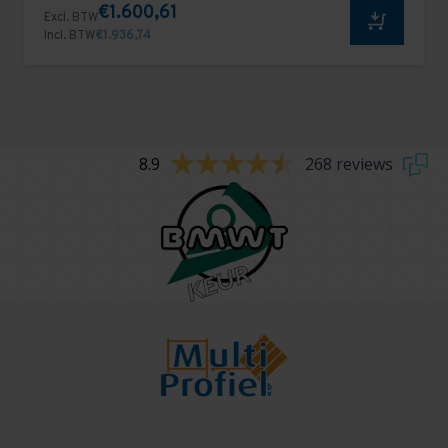
€1.600,61
Excl. BTW
Incl. BTW
€1.936,74
8.9
268 reviews