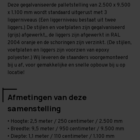
Middel
Middel
Deze gegalvaniseerde palletstelling van 2.500 x 9.500
-
-
T80
T80
x 1.100 mm wordt standaard uitgerust met 3
liggerniveaus (Een liggerniveau bestaat uit twee
liggers.) De stijlen en voetplaten zijn gegalvaniseerd
(grijs) afgewerkt,, de liggers zijn afgewerkt in RAL
2004 oranje en de schoringen zijn verzinkt. (De stijlen,
voetplaten en liggers zijn voorzien van epoxy
polyester.) Wij leveren de staanders voorgemonteerd
bij u af, voor gemakkelijke en snelle opbouw bij u op
locatie!
Afmetingen van deze
samenstelling
• Hoogte: 2,5 meter / 250 centimeter / 2.500 mm
• Breedte: 9,5 meter / 950 centimeter / 9.500 mm
• Diepte: 1,1 meter / 110 centimeter / 1.100 mm