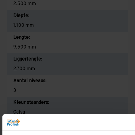
2.500 mm
Diepte:
1.100 mm
Lengte:
9.500 mm
Liggerlengte:
2.700 mm
Aantal niveaus:
3
Kleur staanders:
Galva
Draagkracht per liggerniveau:
3.000 kg (1.000 kg per pallet)