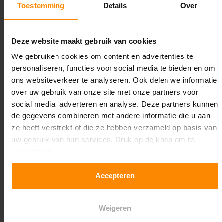
Toestemming
Details
Over
Maximale jukbelasting:
9084 kg
Deze website maakt gebruik van cookies
Oplossing op maat nodig?
We gebruiken cookies om content en advertenties te
personaliseren, functies voor social media te bieden en om
Wij kunnen je helpen!
ons websiteverkeer te analyseren. Ook delen we informatie
over uw gebruik van onze site met onze partners voor
social media, adverteren en analyse. Deze partners kunnen
de gegevens combineren met andere informatie die u aan
ze heeft verstrekt of die ze hebben verzameld op basis van
uw gebruik van hun services. Druk op de knop om te
accepteren!
Een maat die niet op de site staat? Hogere
Accepteren
draagkrachten? Speciale uitvoeringen? Onze
experts werken het graag uit! Maatwerk is onze
specialiteit!
Weigeren