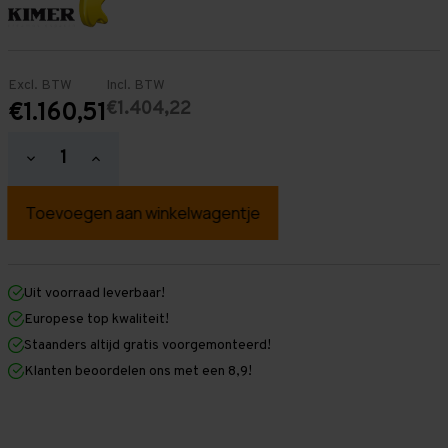
Excl. BTW
Incl. BTW
€1.404,22
€1.160,51
Hoeveelheid
Hoeveelheid
verlagen
verhogen
van
van
Palletstelling
Palletstelling
2.500
2.500
mm
mm
x
x
9.500
9.500
mm
mm
Uit voorraad leverbaar!
x
x
Europese top kwaliteit!
1.100
1.100
mm
mm
Staanders altijd gratis voorgemonteerd!
(HxLXD)
(HxLXD)
Klanten beoordelen ons met een 8,9!
Galva
Galva
-
-
3
3
Niveaus
Niveaus
-
-