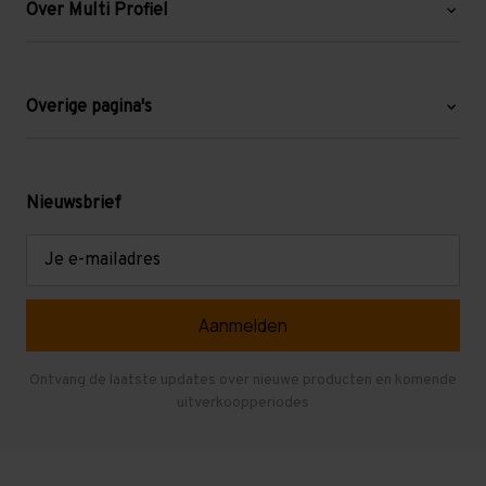
Over Multi Profiel
Over ons
Blog
Overige pagina's
Werken bij Multi Profiel
Gebruikte stellingen
Levering en afhalen
Mezzanine
Nieuwsbrief
Retouren en garantie
Verdiepingsvloeren
E-
mailadres
Referenties
Selfstorage
Veelgestelde vragen
Entresolvloer
Herroepen en Annuleren
Gebruikte entresolvloeren
Ontvang de laatste updates over nieuwe producten en komende
uitverkoopperiodes
Stellingen kopen