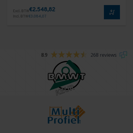
€2.548,82
Excl. BTW
Incl. BTW
€3.084,07
8.9
268 reviews