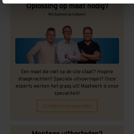
Oplossing op maat nodig?
Wij kunnen je helpen!
Een maat die niet op de site staat? Hogere
draagkrachten? Speciale uitvoeringen? Onze
experts werken het graag uit! Maatwerk is onze
specialiteit!
Contact met specialist