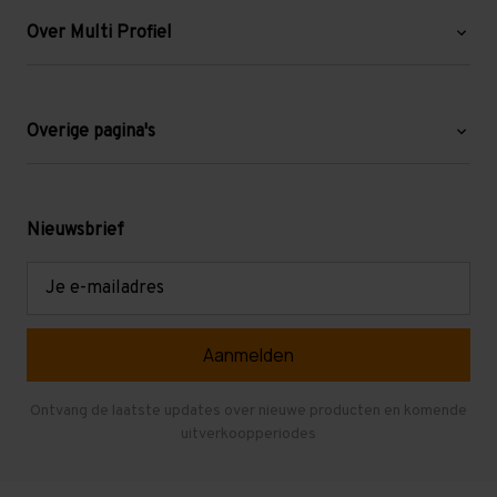
Over Multi Profiel
Over ons
Blog
Overige pagina's
Werken bij Multi Profiel
Gebruikte stellingen
Levering en afhalen
Mezzanine
Nieuwsbrief
Retouren en garantie
Verdiepingsvloeren
E-
mailadres
Referenties
Selfstorage
Veelgestelde vragen
Entresolvloer
Herroepen en Annuleren
Gebruikte entresolvloeren
Ontvang de laatste updates over nieuwe producten en komende
uitverkoopperiodes
Stellingen kopen