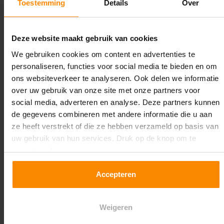
Toestemming
Details
Over
Lengte:
16.800 mm
Deze website maakt gebruik van cookies
Liggerlengte:
We gebruiken cookies om content en advertenties te
2.700 mm
personaliseren, functies voor social media te bieden en om
ons websiteverkeer te analyseren. Ook delen we informatie
Aantal niveaus:
over uw gebruik van onze site met onze partners voor
3
social media, adverteren en analyse. Deze partners kunnen
de gegevens combineren met andere informatie die u aan
Kleur staanders:
ze heeft verstrekt of die ze hebben verzameld op basis van
Galva
uw gebruik van hun services. Druk op de knop om te
accepteren!
Draagkracht per liggerniveau:
3.000 kg (1.000 kg per pallet)
Accepteren
Maximale jukbelasting:
Weigeren
12513 kg