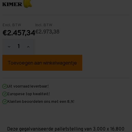
Excl. BTW
Incl. BTW
€2.973,38
€2.457,34
Hoeveelheid
Hoeveelheid
verlagen
verhogen
van
van
Palletstelling
Palletstelling
3.000
3.000
mm
mm
x
x
16.800
16.800
mm
mm
Uit voorraad leverbaar!
x
x
Europese top kwaliteit!
1.100
1.100
mm
mm
Klanten beoordelen ons met een 8,9!
(HxLXD)
(HxLXD)
Galva
Galva
-
-
3
3
Niveaus
Niveaus
-
-
Deze gegalvaniseerde palletstelling van 3.000 x 16.800