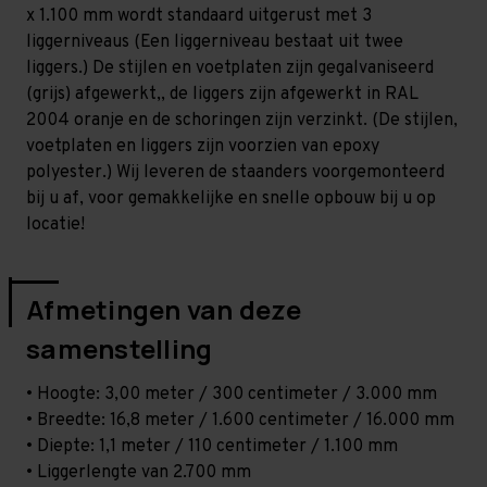
Zwaar
Zwaar
x 1.100 mm wordt standaard uitgerust met 3
-
-
T100
T100
liggerniveaus (Een liggerniveau bestaat uit twee
liggers.) De stijlen en voetplaten zijn gegalvaniseerd
(grijs) afgewerkt,, de liggers zijn afgewerkt in RAL
2004 oranje en de schoringen zijn verzinkt. (De stijlen,
voetplaten en liggers zijn voorzien van epoxy
polyester.) Wij leveren de staanders voorgemonteerd
bij u af, voor gemakkelijke en snelle opbouw bij u op
locatie!
Afmetingen van deze
samenstelling
• Hoogte: 3,00 meter / 300 centimeter / 3.000 mm
• Breedte: 16,8 meter / 1.600 centimeter / 16.000 mm
• Diepte: 1,1 meter / 110 centimeter / 1.100 mm
• Liggerlengte van 2.700 mm