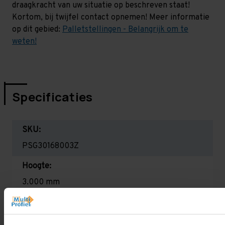
draagkracht van uw situatie op beschreven staat!
Kortom, bij twijfel contact opnemen! Meer informatie
op dit gebied:
Palletstellingen - Belangrijk om te
weten!
Specificaties
SKU:
PSG30168003Z
Hoogte:
3.000 mm
Diepte:
1.100 mm