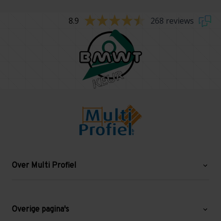
8.9
268 reviews
Over Multi Profiel
Over ons
Blog
Overige pagina's