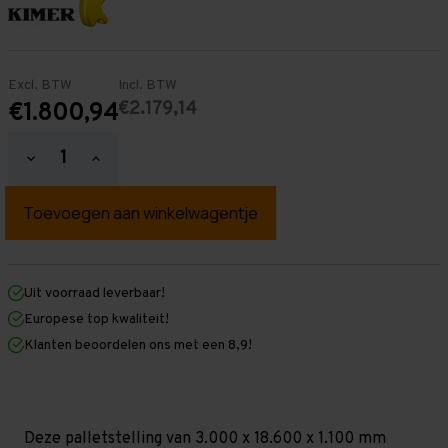
Excl. BTW
Incl. BTW
€2.179,14
€1.800,94
Hoeveelheid
Hoeveelheid
verlagen
verhogen
van
van
Palletstelling
Palletstelling
3.000
3.000
mm
mm
x
x
18.600
18.600
mm
mm
Uit voorraad leverbaar!
x
x
Europese top kwaliteit!
1.100
1.100
mm
mm
Klanten beoordelen ons met een 8,9!
(HxLxD)
(HxLxD)
-
-
2
2
Niveaus
Niveaus
-
-
Standaard
Standaard
Deze palletstelling van 3.000 x 18.600 x 1.100 mm