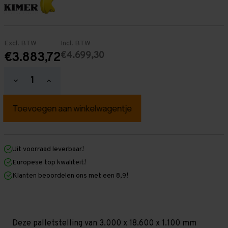
Excl. BTW
Incl. BTW
€4.699,30
€3.883,72
Hoeveelheid
Hoeveelheid
verlagen
verhogen
van
van
Palletstelling
Palletstelling
3.000
3.000
mm
mm
x
x
18.600
18.600
mm
mm
Uit voorraad leverbaar!
x
x
Europese top kwaliteit!
1.100
1.100
mm
mm
Klanten beoordelen ons met een 8,9!
(HxLxD)
(HxLxD)
-
-
4
4
Niveaus
Niveaus
-
-
Zwaar
Zwaar
Deze palletstelling van 3.000 x 18.600 x 1.100 mm