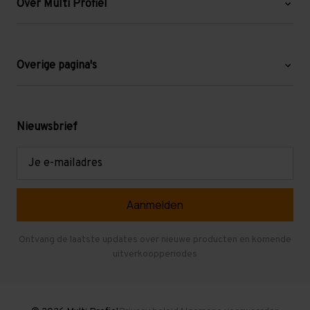
Over Multi Profiel
Over ons
Blog
Overige pagina's
Werken bij Multi Profiel
Gebruikte stellingen
Levering en afhalen
Mezzanine
Nieuwsbrief
Retouren en garantie
Verdiepingsvloeren
E-
mailadres
Referenties
Selfstorage
Veelgestelde vragen
Entresolvloer
Herroepen en Annuleren
Gebruikte entresolvloeren
Ontvang de laatste updates over nieuwe producten en komende
uitverkoopperiodes
Stellingen kopen