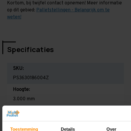
Kortom, bij twijfel contact opnemen! Meer informatie
op dit gebied:
Palletstellingen - Belangrijk om te
weten!
Specificaties
SKU:
PS3630186004Z
Hoogte:
3.000 mm
Diepte:
1.100 mm
Toestemming
Details
Over