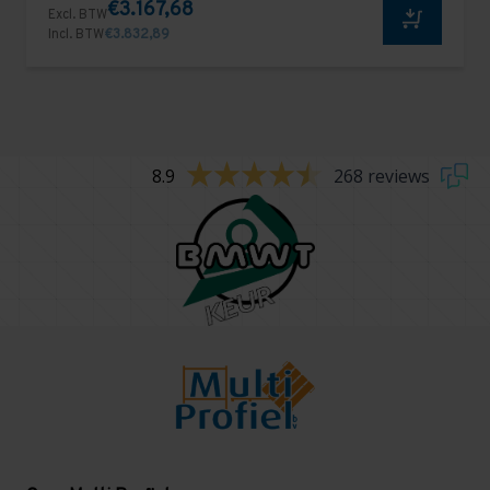
€3.167,68
Excl. BTW
Incl. BTW
€3.832,89
8.9
268 reviews