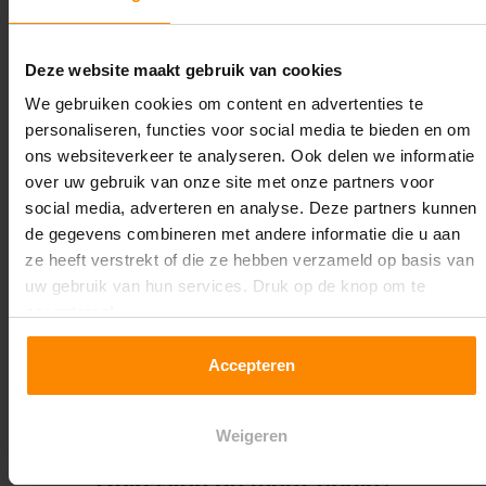
Lengte:
18.600 mm
Deze website maakt gebruik van cookies
Liggerlengte:
We gebruiken cookies om content en advertenties te
3.600 mm
personaliseren, functies voor social media te bieden en om
ons websiteverkeer te analyseren. Ook delen we informatie
Aantal niveaus:
over uw gebruik van onze site met onze partners voor
4
social media, adverteren en analyse. Deze partners kunnen
de gegevens combineren met andere informatie die u aan
Kleur staanders:
ze heeft verstrekt of die ze hebben verzameld op basis van
Blauw
uw gebruik van hun services. Druk op de knop om te
accepteren!
Draagkracht per liggerniveau:
3.500 kg (875 kg per pallet)
Accepteren
Maximale jukbelasting:
13184 kg
Weigeren
Oplossing op maat nodig?