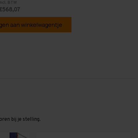
Incl. BTW
€568,07
en aan winkelwagentje
en bij je stelling.