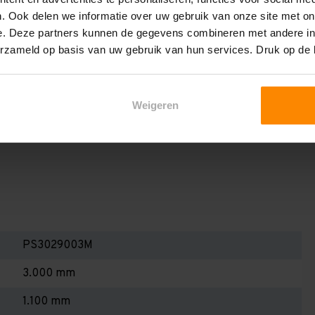
en berekenen!
. Ook delen we informatie over uw gebruik van onze site met on
 2,25 meter, valt de draagkracht juist iets hoger uit.
e. Deze partners kunnen de gegevens combineren met andere inf
erzameld op basis van uw gebruik van hun services. Druk op de
Dan dient u even contact met ons op te nemen. Wij voeren
niets bij aankoop van een rij palletstellingen. Wij kunnen
kracht van uw situatie op beschreven staat! Kortom, bij
Weigeren
alletstellingen - Belangrijk om te weten!
PS3029003M
3.000 mm
1.100 mm