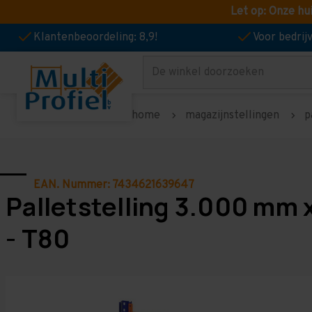
Let op: Onze hu
Klantenbeoordeling: 8,9!
Voor bedri
Zoeken
home
magazijnstellingen
p
EAN. Nummer: 7434621639647
Palletstelling 3.000 mm 
- T80