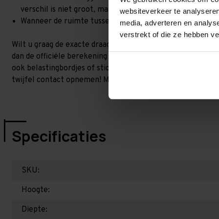
verschil is niet groot, maar wel het beste om dit te lat
websiteverkeer te analyseren
Wanneer de ruimte tussen de liggerniveaus kleiner is dan
media, adverteren en analys
verstrekt of die ze hebben v
Wilt u graag de exacte draagkracht weten in uw situatie? 
dan de officiële berekening uit. Dit doen we gratis en voor 
ook belastingbordjes of stickers meeleveren waar de draag
twijfel contact opnemen! Meer informatie op dit gebied:
P
Specificaties
SKU:
Hoogte:
Diepte: