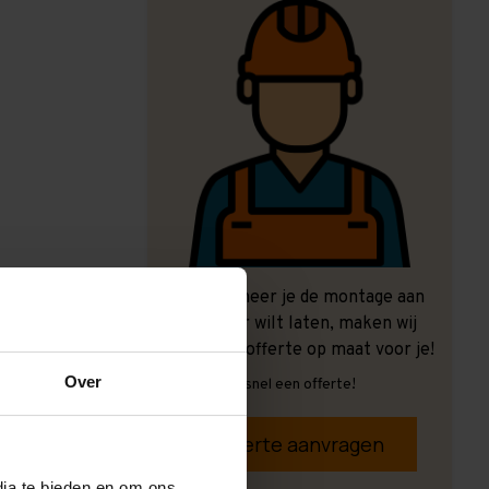
Ook wanneer je de montage aan
ons over wilt laten, maken wij
graag een offerte op maat voor je!
Over
Vrijblijvend, snel een offerte!
Offerte aanvragen
dia te bieden en om ons