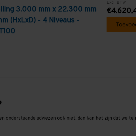
Excl. BTW
telling 3.000 mm x 22.300 mm
€4.620,
mm (HxLxD) - 4 Niveaus -
Toevoeg
 T100
?
en onderstaande adviezen ook niet, dan kan het zijn dat we 