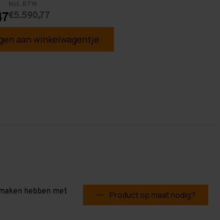
Incl. BTW
€5.590,77
47
en aan winkelwagentje
te maken hebben met
Product op maat nodig?