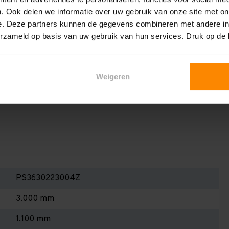
en berekenen!
. Ook delen we informatie over uw gebruik van onze site met on
 2,25 meter, valt de draagkracht juist iets hoger uit.
e. Deze partners kunnen de gegevens combineren met andere inf
erzameld op basis van uw gebruik van hun services. Druk op de
Dan dient u even contact met ons op te nemen. Wij voeren
 niets. Wij kunnen ook belastingbordjes of stickers
even staat! Kortom, bij twijfel contact opnemen! Meer
Weigeren
te weten!
PS3630223004Z
3.000 mm
1.100 mm