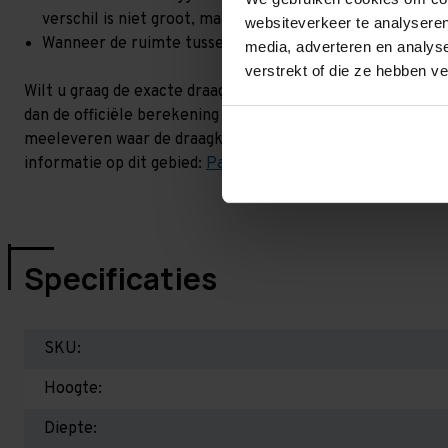
verschil is niet groot, maar wel het beste om dit te lat
websiteverkeer te analyseren
Wanneer de ruimte tussen de liggerniveaus kleiner is dan
media, adverteren en analys
verstrekt of die ze hebben v
Wilt u graag de exacte draagkracht weten in uw situatie? 
dan de officiële berekening uit. Dit doen we gratis en voor
meeleveren waar de draagkracht van uw situatie op beschr
informatie op dit gebied:
Palletstellingen - Belangrijk om 
Specificaties
SKU:
Hoogte:
Diepte: