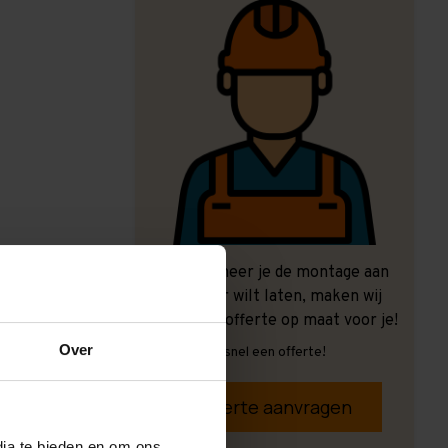
Ook wanneer je de montage aan
ons over wilt laten, maken wij
graag een offerte op maat voor je!
Over
Vrijblijvend, snel een offerte!
Offerte aanvragen
dia te bieden en om ons