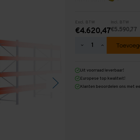
Excl. BTW
Incl. BTW
€5.590,77
€4.620,47
Hoeveelheid
Hoeveelheid
verlagen
verhogen
van
van
Palletstelling
Palletstelling
3.000
3.000
Uit voorraad leverbaar!
mm
mm
x
x
Europese top kwaliteit!
22.300
22.300
Klanten beoordelen ons met ee
mm
mm
x
x
1.100
1.100
mm
mm
(HxLxD)
(HxLxD)
-
-
4
4
Niveaus
Niveaus
-
-
Zwaar
Zwaar
-
-