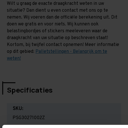
Wilt u graag de exacte draagkracht weten in uw
situatie? Dan dient u even contact met ons op te
nemen. Wij voeren dan de officiële berekening uit. Dit
doen we gratis en voor niets. Wij kunnen ook
belastingbordjes of stickers meeleveren waar de
draagkracht van uw situatie op beschreven staat!
Kortom, bij twijfel contact opnemen! Meer informatie
op dit gebied:
Palletstellingen - Belangrijk om te
weten!
Specificaties
SKU:
PSG30271002Z