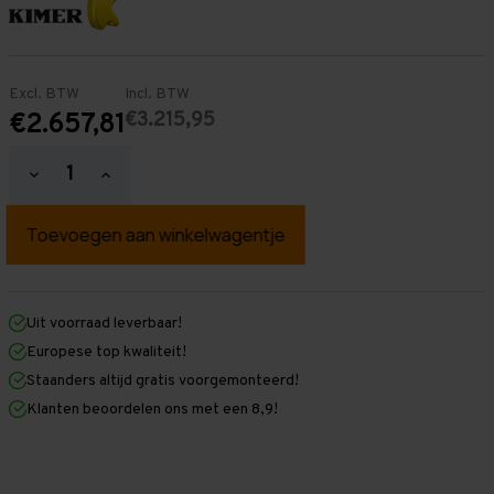
Excl. BTW
Incl. BTW
€3.215,95
€2.657,81
Hoeveelheid
Hoeveelheid
verlagen
verhogen
van
van
Palletstelling
Palletstelling
3.000
3.000
mm
mm
x
x
27.100
27.100
mm
mm
Uit voorraad leverbaar!
x
x
Europese top kwaliteit!
1.100
1.100
mm
mm
Staanders altijd gratis voorgemonteerd!
(HxLXD)
(HxLXD)
Klanten beoordelen ons met een 8,9!
Galva
Galva
-
-
2
2
Niveaus
Niveaus
-
-