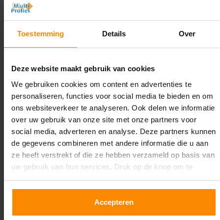
Hoogte:
3.000 mm
Toestemming
Details
Over
Diepte:
1.100 mm
Deze website maakt gebruik van cookies
Lengte:
We gebruiken cookies om content en advertenties te
27.100 mm
personaliseren, functies voor social media te bieden en om
ons websiteverkeer te analyseren. Ook delen we informatie
Liggerlengte:
over uw gebruik van onze site met onze partners voor
2.700 mm
social media, adverteren en analyse. Deze partners kunnen
de gegevens combineren met andere informatie die u aan
Aantal niveaus:
ze heeft verstrekt of die ze hebben verzameld op basis van
2
uw gebruik van hun services. Druk op de knop om te
accepteren!
Kleur staanders:
Galva
Accepteren
Draagkracht per liggerniveau: