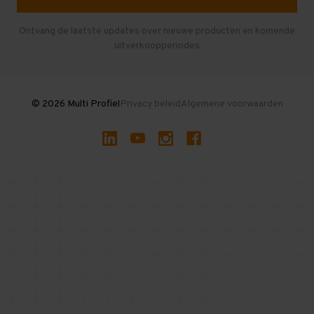
Entresolvloer
Herroepen en Annuleren
Gebruikte entresolvloeren
Ontvang de laatste updates over nieuwe producten en komende
uitverkoopperiodes
Stellingen kopen
© 2026 Multi Profiel
Privacy beleid
Algemene voorwaarden