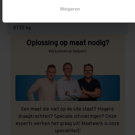
3.000 kg (1.000 kg per pallet)
Weigeren
Maximale jukbelasting:
8735 kg
Oplossing op maat nodig?
Wij kunnen je helpen!
Een maat die niet op de site staat? Hogere
draagkrachten? Speciale uitvoeringen? Onze
experts werken het graag uit! Maatwerk is onze
specialiteit!