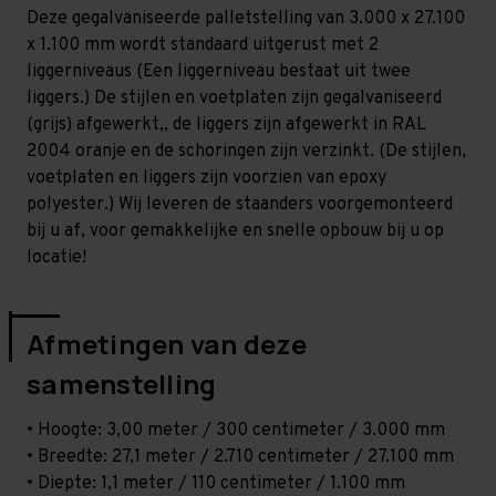
Zwaar
Zwaar
Deze gegalvaniseerde palletstelling van 3.000 x 27.100
-
-
T80
T80
x 1.100 mm wordt standaard uitgerust met 2
liggerniveaus (Een liggerniveau bestaat uit twee
liggers.) De stijlen en voetplaten zijn gegalvaniseerd
(grijs) afgewerkt,, de liggers zijn afgewerkt in RAL
2004 oranje en de schoringen zijn verzinkt. (De stijlen,
voetplaten en liggers zijn voorzien van epoxy
polyester.) Wij leveren de staanders voorgemonteerd
bij u af, voor gemakkelijke en snelle opbouw bij u op
locatie!
Afmetingen van deze
samenstelling
• Hoogte: 3,00 meter / 300 centimeter / 3.000 mm
• Breedte: 27,1 meter / 2.710 centimeter / 27.100 mm
• Diepte: 1,1 meter / 110 centimeter / 1.100 mm