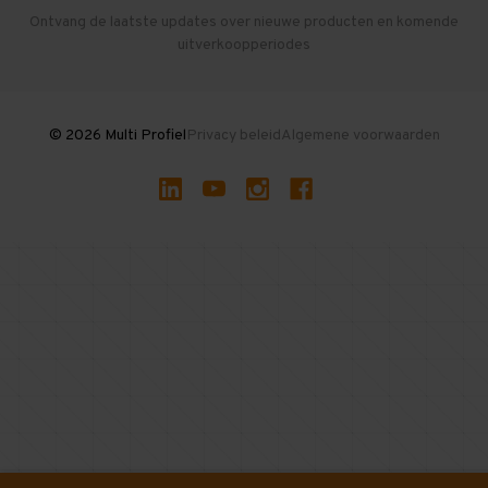
Herroepen en Annuleren
Gebruikte entresolvloeren
Ontvang de laatste updates over nieuwe producten en komende
uitverkoopperiodes
Stellingen kopen
© 2026 Multi Profiel
Privacy beleid
Algemene voorwaarden