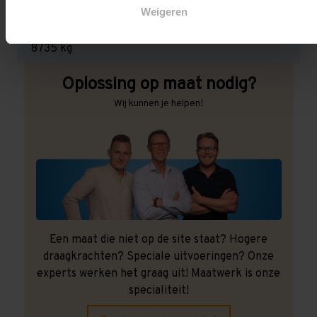
Weigeren
Maximale jukbelasting:
8735 kg
Oplossing op maat nodig?
Wij kunnen je helpen!
Een maat die niet op de site staat? Hogere
draagkrachten? Speciale uitvoeringen? Onze
experts werken het graag uit! Maatwerk is onze
specialiteit!