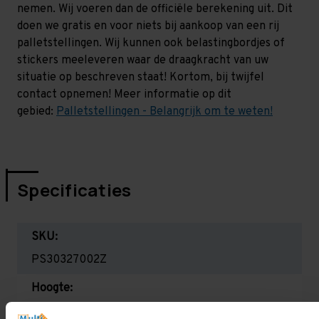
nemen. Wij voeren dan de officiële berekening uit. Dit
doen we gratis en voor niets bij aankoop van een rij
palletstellingen. Wij kunnen ook belastingbordjes of
stickers meeleveren waar de draagkracht van uw
situatie op beschreven staat! Kortom, bij twijfel
contact opnemen! Meer informatie op dit
gebied:
Palletstellingen - Belangrijk om te weten!
Specificaties
SKU:
PS30327002Z
Hoogte:
3.000 mm