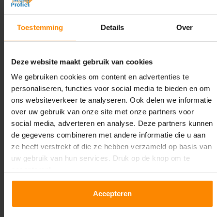
Diepte:
Toestemming
Details
Over
1.100 mm
Lengte:
Deze website maakt gebruik van cookies
32.700 mm
We gebruiken cookies om content en advertenties te
Liggerlengte:
personaliseren, functies voor social media te bieden en om
1.850 mm & 2.700 mm
ons websiteverkeer te analyseren. Ook delen we informatie
over uw gebruik van onze site met onze partners voor
Aantal niveaus:
social media, adverteren en analyse. Deze partners kunnen
2
de gegevens combineren met andere informatie die u aan
ze heeft verstrekt of die ze hebben verzameld op basis van
Kleur staanders:
uw gebruik van hun services. Druk op de knop om te
Blauw
accepteren!
Draagkracht per liggerniveau:
Accepteren
2.650 kg (1.325 kg per pallet) & 2.700 mm is
3.000 kg (1.000 kg per pallet)