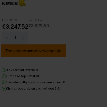
Excl. BTW
Incl. BTW
€3.929,50
€3.247,52
Hoeveelheid
Hoeveelheid
verlagen
verhogen
van
van
Palletstelling
Palletstelling
3.000
3.000
mm
mm
x
x
32.700
32.700
mm
mm
Uit voorraad leverbaar!
x
x
Europese top kwaliteit!
1.100
1.100
mm
mm
Staanders altijd gratis voorgemonteerd!
(HxLxD)
(HxLxD)
Klanten beoordelen ons met een 8,9!
-
-
2
2
Niveaus
Niveaus
-
-
Zwaar
Zwaar