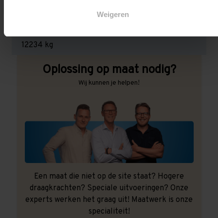
3.000 kg (1.000 kg per pallet)
Weigeren
Maximale jukbelasting:
12234 kg
Oplossing op maat nodig?
Wij kunnen je helpen!
Een maat die niet op de site staat? Hogere
draagkrachten? Speciale uitvoeringen? Onze
experts werken het graag uit! Maatwerk is onze
specialiteit!