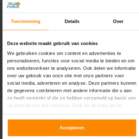
Hoogte:
3.000 mm
Toestemming
Details
Over
Diepte:
1.100 mm
Deze website maakt gebruik van cookies
Lengte:
We gebruiken cookies om content en advertenties te
38.300 mm
personaliseren, functies voor social media te bieden en om
ons websiteverkeer te analyseren. Ook delen we informatie
Liggerlengte:
over uw gebruik van onze site met onze partners voor
2.700 mm
social media, adverteren en analyse. Deze partners kunnen
de gegevens combineren met andere informatie die u aan
Aantal niveaus:
ze heeft verstrekt of die ze hebben verzameld op basis van
5
uw gebruik van hun services. Druk op de knop om te
accepteren!
Kleur staanders:
Galva
Accepteren
Draagkracht per liggerniveau: