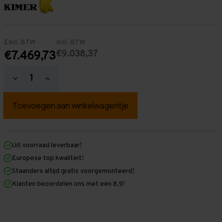
Excl. BTW
Incl. BTW
€9.038,37
€7.469,73
Hoeveelheid
Hoeveelheid
verlagen
verhogen
van
van
Palletstelling
Palletstelling
3.000
3.000
mm
mm
x
x
38.300
38.300
mm
mm
Uit voorraad leverbaar!
x
x
Europese top kwaliteit!
1.100
1.100
mm
mm
Staanders altijd gratis voorgemonteerd!
(HxLXD)
(HxLXD)
Klanten beoordelen ons met een 8,9!
Galva
Galva
-
-
5
5
Niveaus
Niveaus
-
-