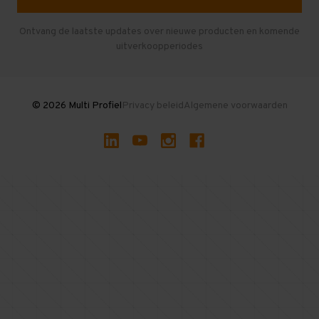
Entresolvloer
Herroepen en Annuleren
Gebruikte entresolvloeren
Ontvang de laatste updates over nieuwe producten en komende
uitverkoopperiodes
Stellingen kopen
© 2026 Multi Profiel
Privacy beleid
Algemene voorwaarden