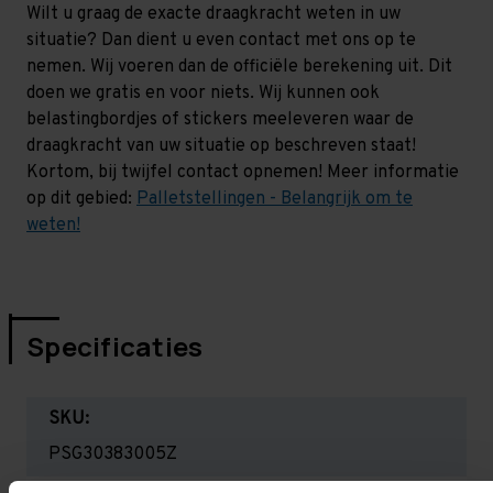
Wilt u graag de exacte draagkracht weten in uw
situatie? Dan dient u even contact met ons op te
nemen. Wij voeren dan de officiële berekening uit. Dit
doen we gratis en voor niets. Wij kunnen ook
belastingbordjes of stickers meeleveren waar de
draagkracht van uw situatie op beschreven staat!
Kortom, bij twijfel contact opnemen! Meer informatie
op dit gebied:
Palletstellingen - Belangrijk om te
weten!
Specificaties
SKU:
PSG30383005Z