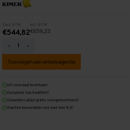
Excl. BTW
Incl. BTW
€659,23
€544,82
Hoeveelheid
Hoeveelheid
verlagen
verhogen
van
van
Palletstelling
Palletstelling
3.000
3.000
mm
mm
x
x
4.000
4.000
mm
mm
Uit voorraad leverbaar!
x
x
Europese top kwaliteit!
1.100
1.100
mm
mm
Staanders altijd gratis voorgemonteerd!
(HxLXD)
(HxLXD)
Klanten beoordelen ons met een 8,9!
Galva
Galva
-
-
2
2
Niveaus
Niveaus
-
-