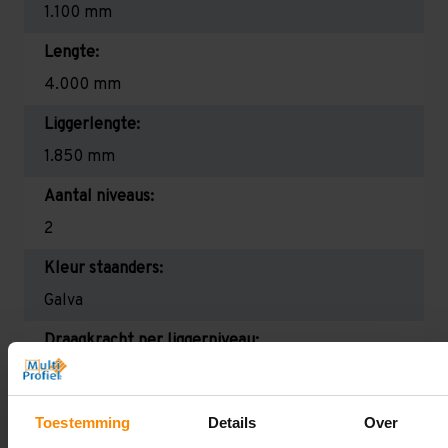
1.100 mm
Lengte:
4.000 mm
Liggerlengte:
1.850 mm
Aantal niveaus:
2
Kleur staanders:
Galva
Draagkracht per liggerniveau:
2.650 kg (1.325 kg per pallet)
Maximale jukbelasting:
Toestemming
Details
Over
8407 kg