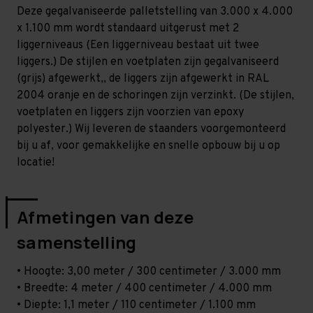
Standaard
Standaard
Deze gegalvaniseerde palletstelling van 3.000 x 4.000
-
-
T80
T80
x 1.100 mm wordt standaard uitgerust met 2
liggerniveaus (Een liggerniveau bestaat uit twee
liggers.) De stijlen en voetplaten zijn gegalvaniseerd
(grijs) afgewerkt,, de liggers zijn afgewerkt in RAL
2004 oranje en de schoringen zijn verzinkt. (De stijlen,
voetplaten en liggers zijn voorzien van epoxy
polyester.) Wij leveren de staanders voorgemonteerd
bij u af, voor gemakkelijke en snelle opbouw bij u op
locatie!
Afmetingen van deze
samenstelling
• Hoogte: 3,00 meter / 300 centimeter / 3.000 mm
• Breedte: 4 meter / 400 centimeter / 4.000 mm
• Diepte: 1,1 meter / 110 centimeter / 1.100 mm