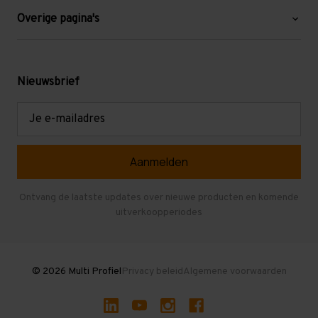
Blog
Overige pagina's
Werken bij Multi Profiel
Gebruikte stellingen
Levering en afhalen
Mezzanine
Nieuwsbrief
Retouren en garantie
Verdiepingsvloeren
E-
mailadres
Referenties
Selfstorage
Veelgestelde vragen
Entresolvloer
Herroepen en Annuleren
Gebruikte entresolvloeren
Ontvang de laatste updates over nieuwe producten en komende
uitverkoopperiodes
Stellingen kopen
© 2026 Multi Profiel
Privacy beleid
Algemene voorwaarden