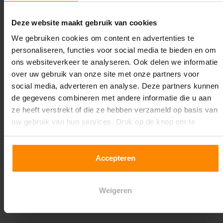
Oplossing op maat nodig?
Deze website maakt gebruik van cookies
Wij kunnen je helpen!
We gebruiken cookies om content en advertenties te
personaliseren, functies voor social media te bieden en om
ons websiteverkeer te analyseren. Ook delen we informatie
over uw gebruik van onze site met onze partners voor
social media, adverteren en analyse. Deze partners kunnen
de gegevens combineren met andere informatie die u aan
ze heeft verstrekt of die ze hebben verzameld op basis van
uw gebruik van hun services. Druk op de knop om te
Een maat die niet op de site staat? Hogere
accepteren!
draagkrachten? Speciale uitvoeringen? Onze
experts werken het graag uit! Maatwerk is onze
Accepteren
specialiteit!
Contact met specialist
Weigeren