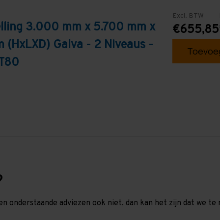
Excl. BTW
elling 3.000 mm x 5.700 mm x
€655,85
 (HxLXD) Galva - 2 Niveaus -
Toevoeg
 T80
?
en onderstaande adviezen ook niet, dan kan het zijn dat we 