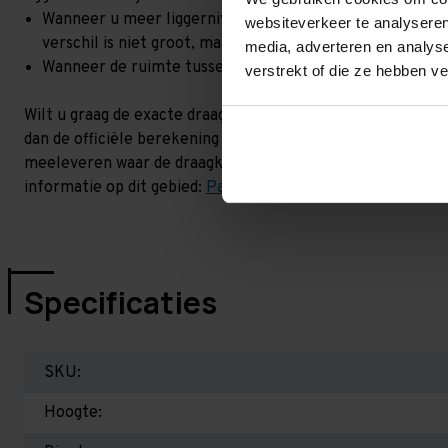
Wanneer u meer liggerniveaus toevoegt, kan het zijn dat 
websiteverkeer te analyseren
verschil is niet groot, maar wel het beste om dit te lat
media, adverteren en analys
Wanneer de ruimte tussen de liggerniveaus kleiner is dan
verstrekt of die ze hebben v
Wilt u graag de exacte draagkracht weten in uw situatie? 
dan de officiële berekening uit. Dit doen we gratis en voor
meeleveren waar de draagkracht van uw situatie op beschr
informatie op dit gebied:
Palletstellingen - Belangrijk om 
Specificaties
SKU:
Hoogte: