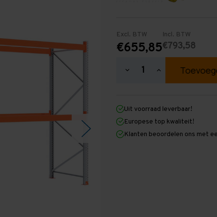
Excl. BTW
Incl. BTW
€793,58
€655,85
Hoeveelheid
Hoeveelheid
verlagen
verhogen
van
van
Palletstelling
Palletstelling
3.000
3.000
Uit voorraad leverbaar!
mm
mm
x
x
Europese top kwaliteit!
5.700
5.700
Klanten beoordelen ons met ee
mm
mm
x
x
1.100
1.100
mm
mm
(HxLXD)
(HxLXD)
Galva
Galva
-
-
2
2
Niveaus
Niveaus
-
-
Zwaar
Zwaar