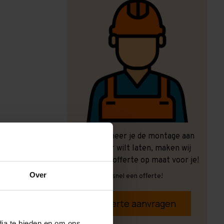
Ook wanneer je de montage aan
ons over wilt laten, maken wij
graag een offerte op maat voor je!
Over
Vrijblijvend, snel een offerte!
Offerte aanvragen
dia te bieden en om ons