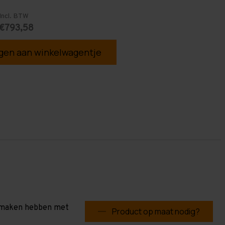
Incl. BTW
€793,58
en aan winkelwagentje
te maken hebben met
Product op maat nodig?