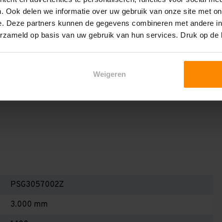
het draagvermogen per liggerniveau iets lager uit valt. Dit
. Ook delen we informatie over uw gebruik van onze site met on
en berekenen!
e. Deze partners kunnen de gegevens combineren met andere inf
 2,25 meter, valt de draagkracht juist iets hoger uit.
erzameld op basis van uw gebruik van hun services. Druk op de
Dan dient u even contact met ons op te nemen. Wij voeren
 niets. Wij kunnen ook belastingbordjes of stickers
Weigeren
even staat! Kortom, bij twijfel contact opnemen! Meer
te weten!
PSG3057002Z
3.000 mm