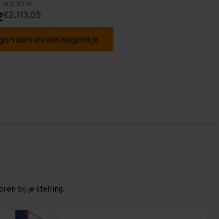
Incl. BTW
€2.113,05
2
en aan winkelwagentje
en bij je stelling.