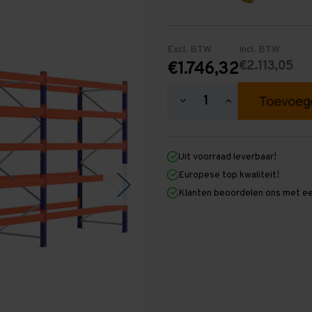
Excl. BTW
Incl. BTW
€2.113,05
€1.746,32
Hoeveelheid
Hoeveelheid
verlagen
verhogen
van
van
Palletstelling
Palletstelling
3.000
3.000
Uit voorraad leverbaar!
mm
mm
x
x
Europese top kwaliteit!
8.500
8.500
Klanten beoordelen ons met ee
mm
mm
x
x
1.100
1.100
mm
mm
(HxLxD)
(HxLxD)
-
-
5
5
Niveaus
Niveaus
-
-
Middel
Middel
-
-