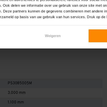
en berekenen!
. Ook delen we informatie over uw gebruik van onze site met on
 2,25 meter, valt de draagkracht juist iets hoger uit.
e. Deze partners kunnen de gegevens combineren met andere inf
erzameld op basis van uw gebruik van hun services. Druk op de
Dan dient u even contact met ons op te nemen. Wij voeren
niets bij aankoop van een rij palletstellingen. Wij kunnen
kracht van uw situatie op beschreven staat! Kortom, bij
Weigeren
alletstellingen - Belangrijk om te weten!
PS3085005M
3.000 mm
1.100 mm