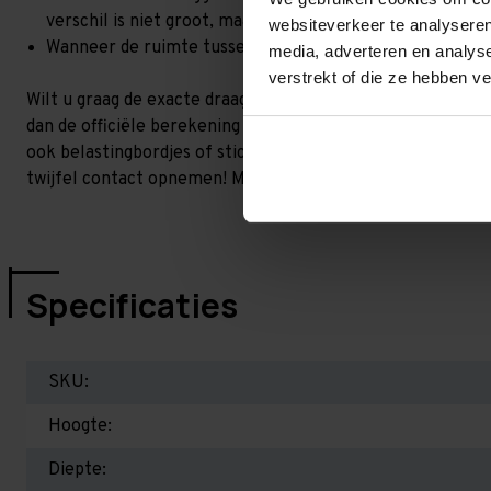
verschil is niet groot, maar wel het beste om dit te lat
websiteverkeer te analyseren
Wanneer de ruimte tussen de liggerniveaus kleiner is dan
media, adverteren en analys
verstrekt of die ze hebben v
Wilt u graag de exacte draagkracht weten in uw situatie? 
dan de officiële berekening uit. Dit doen we gratis en voor 
ook belastingbordjes of stickers meeleveren waar de draag
twijfel contact opnemen! Meer informatie op dit gebied:
P
Specificaties
SKU:
Hoogte:
Diepte: