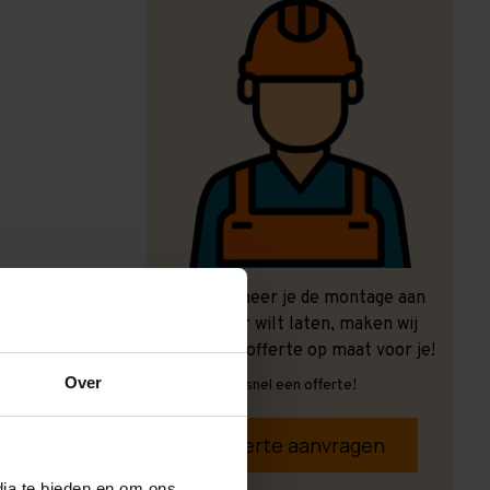
Ook wanneer je de montage aan
ons over wilt laten, maken wij
graag een offerte op maat voor je!
Over
Vrijblijvend, snel een offerte!
Offerte aanvragen
dia te bieden en om ons