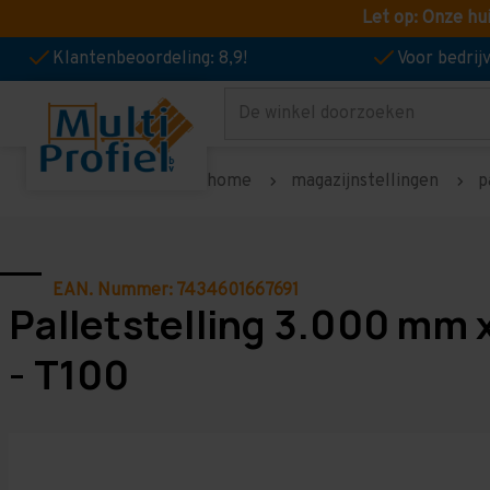
Let op: Onze hu
Klantenbeoordeling: 8,9!
Voor bedri
Zoeken
home
magazijnstellingen
p
EAN. Nummer: 7434601667691
Palletstelling 3.000 mm 
- T100