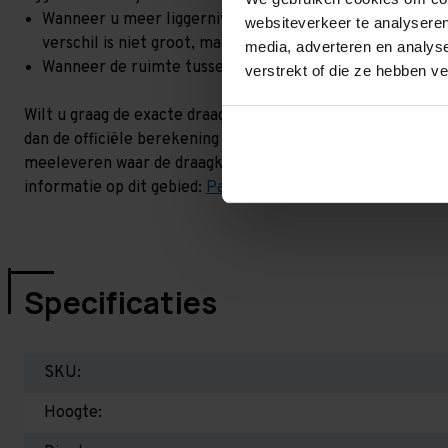
Wanneer u meer liggerniveaus toevoegt, kan het zijn dat 
websiteverkeer te analyseren
verschil is niet groot, maar wel het beste om dit te lat
media, adverteren en analys
Wanneer de ruimte tussen de liggerniveaus kleiner is dan
verstrekt of die ze hebben v
Wilt u graag de exacte draagkracht weten in uw situatie? 
dan de officiële berekening uit. Dit doen we gratis en voor
meeleveren waar de draagkracht van uw situatie op beschr
informatie op dit gebied:
Palletstellingen - Belangrijk om 
Specificaties
SKU:
Hoogte: