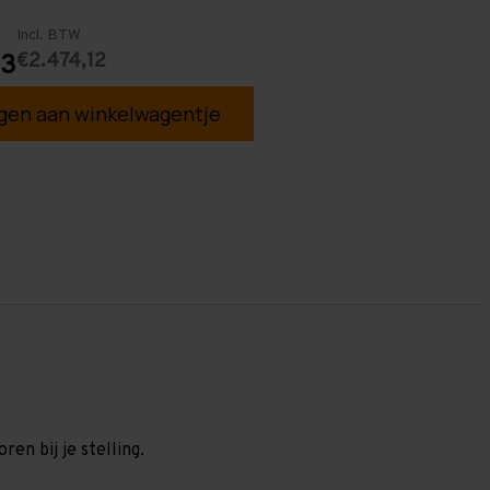
Incl. BTW
€2.474,12
73
en aan winkelwagentje
en bij je stelling.