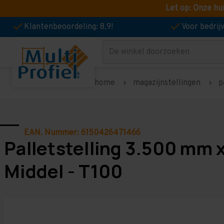
Let op: Onze hu
Klantenbeoordeling: 8,9!
Voor bedri
Zoeken
home
magazijnstellingen
p
EAN. Nummer: 6150426471466
Palletstelling 3.500 mm 
Middel - T100