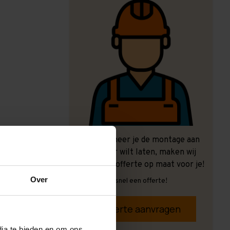
Ook wanneer je de montage aan
ons over wilt laten, maken wij
graag een offerte op maat voor je!
Over
Vrijblijvend, snel een offerte!
Offerte aanvragen
dia te bieden en om ons