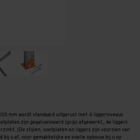
-
-
T100
T100
1.100 mm wordt standaard uitgerust met 4 liggerniveaus
etplaten zijn gegalvaniseerd (grijs) afgewerkt,, de liggers
zinkt. (De stijlen, voetplaten en liggers zijn voorzien van
 bij u af, voor gemakkelijke en snelle opbouw bij u op