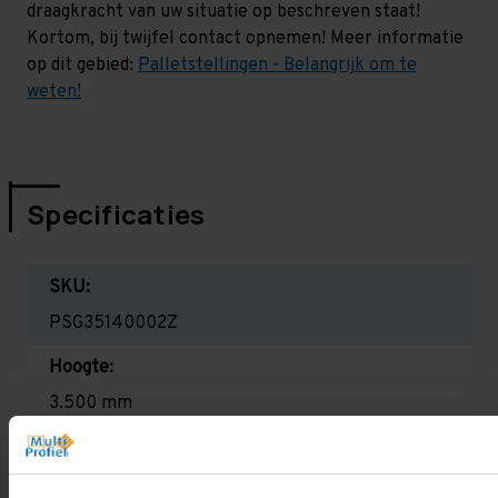
draagkracht van uw situatie op beschreven staat!
Kortom, bij twijfel contact opnemen! Meer informatie
op dit gebied:
Palletstellingen - Belangrijk om te
weten!
Specificaties
SKU:
PSG35140002Z
Hoogte:
3.500 mm
Diepte:
1.100 mm