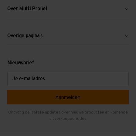
Over Multi Profiel
Over ons
Blog
Overige pagina's
Werken bij Multi Profiel
Gebruikte stellingen
Levering en afhalen
Mezzanine
Nieuwsbrief
Retouren en garantie
Verdiepingsvloeren
E-
mailadres
Referenties
Selfstorage
Veelgestelde vragen
Entresolvloer
Herroepen en Annuleren
Gebruikte entresolvloeren
Ontvang de laatste updates over nieuwe producten en komende
uitverkoopperiodes
Stellingen kopen