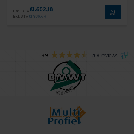
€1.602,18
Excl. BTW
Incl. BTW
€1.938,64
8.9
268 reviews