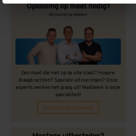
Oplossing op maat nodig?
Wij kunnen je helpen!
Een maat die niet op de site staat? Hogere
draagkrachten? Speciale uitvoeringen? Onze
experts werken het graag uit! Maatwerk is onze
specialiteit!
Contact met specialist