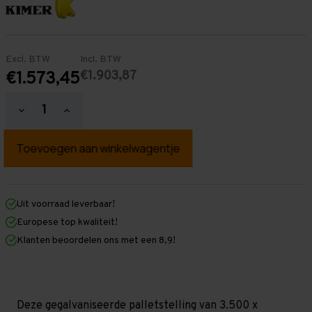
Excl. BTW
Incl. BTW
€1.903,87
€1.573,45
Hoeveelheid
Hoeveelheid
verlagen
verhogen
van
van
Palletstelling
Palletstelling
3.500
3.500
mm
mm
x
x
14.000
14.000
mm
mm
Uit voorraad leverbaar!
x
x
Europese top kwaliteit!
1.100
1.100
mm
mm
Klanten beoordelen ons met een 8,9!
(HxLXD)
(HxLXD)
Galva
Galva
-
-
2
2
Niveaus
Niveaus
-
-
Deze gegalvaniseerde palletstelling van 3.500 x