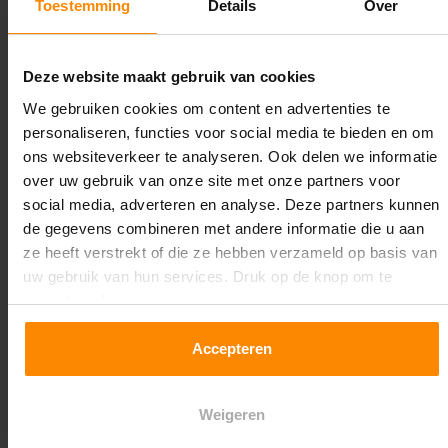
Toestemming
Details
Over
Lengte:
14.000 mm
Deze website maakt gebruik van cookies
Liggerlengte:
We gebruiken cookies om content en advertenties te
2.700 mm
personaliseren, functies voor social media te bieden en om
ons websiteverkeer te analyseren. Ook delen we informatie
Aantal niveaus:
over uw gebruik van onze site met onze partners voor
2
social media, adverteren en analyse. Deze partners kunnen
de gegevens combineren met andere informatie die u aan
Kleur staanders:
ze heeft verstrekt of die ze hebben verzameld op basis van
Galva
uw gebruik van hun services. Druk op de knop om te
accepteren!
Draagkracht per liggerniveau:
3.000 kg (1.000 kg per pallet)
Accepteren
Maximale jukbelasting:
Weigeren
8248 kg