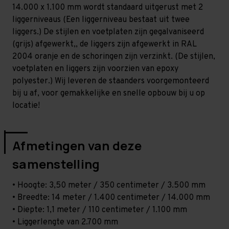
Zwaar
Zwaar
14.000 x 1.100 mm wordt standaard uitgerust met 2
-
-
T80
T80
liggerniveaus (Een liggerniveau bestaat uit twee
liggers.) De stijlen en voetplaten zijn gegalvaniseerd
(grijs) afgewerkt,, de liggers zijn afgewerkt in RAL
2004 oranje en de schoringen zijn verzinkt. (De stijlen,
voetplaten en liggers zijn voorzien van epoxy
polyester.) Wij leveren de staanders voorgemonteerd
bij u af, voor gemakkelijke en snelle opbouw bij u op
locatie!
Afmetingen van deze
samenstelling
• Hoogte: 3,50 meter / 350 centimeter / 3.500 mm
• Breedte: 14 meter / 1.400 centimeter / 14.000 mm
• Diepte: 1,1 meter / 110 centimeter / 1.100 mm
• Liggerlengte van 2.700 mm