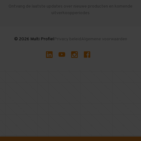
Herroepen en Annuleren
Gebruikte entresolvloeren
Ontvang de laatste updates over nieuwe producten en komende
uitverkoopperiodes
Stellingen kopen
© 2026 Multi Profiel
Privacy beleid
Algemene voorwaarden