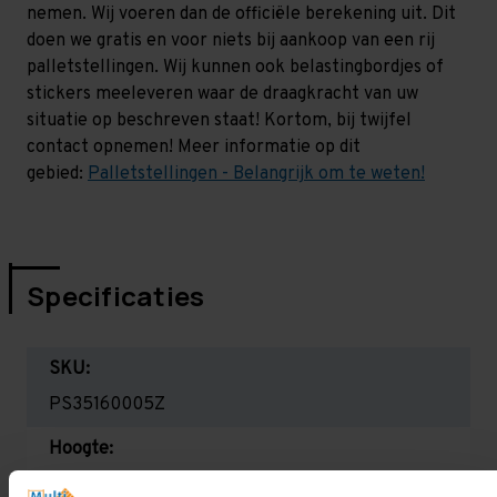
nemen. Wij voeren dan de officiële berekening uit. Dit
doen we gratis en voor niets bij aankoop van een rij
palletstellingen. Wij kunnen ook belastingbordjes of
stickers meeleveren waar de draagkracht van uw
situatie op beschreven staat! Kortom, bij twijfel
contact opnemen! Meer informatie op dit
gebied:
Palletstellingen - Belangrijk om te weten!
Specificaties
SKU:
PS35160005Z
Hoogte:
3.500 mm