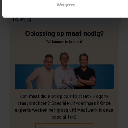
Weigeren
Maximale jukbelasting:
12234 kg
Oplossing op maat nodig?
Wij kunnen je helpen!
Een maat die niet op de site staat? Hogere
draagkrachten? Speciale uitvoeringen? Onze
experts werken het graag uit! Maatwerk is onze
specialiteit!