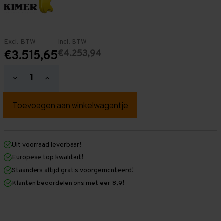
Excl. BTW
Incl. BTW
€4.253,94
€3.515,65
Hoeveelheid
Hoeveelheid
verlagen
verhogen
van
van
Palletstelling
Palletstelling
3.500
3.500
mm
mm
x
x
16.000
16.000
mm
mm
Uit voorraad leverbaar!
x
x
Europese top kwaliteit!
1.100
1.100
mm
mm
Staanders altijd gratis voorgemonteerd!
(HxLxD)
(HxLxD)
Klanten beoordelen ons met een 8,9!
-
-
5
5
Niveaus
Niveaus
-
-
Zwaar
Zwaar