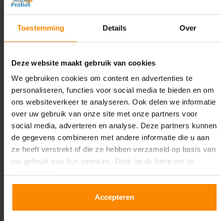
Diepte:
Toestemming
Details
Over
1.100 mm
Lengte:
Deze website maakt gebruik van cookies
16.000 mm
We gebruiken cookies om content en advertenties te
Liggerlengte:
personaliseren, functies voor social media te bieden en om
1.850 mm & 2.700 mm
ons websiteverkeer te analyseren. Ook delen we informatie
over uw gebruik van onze site met onze partners voor
Aantal niveaus:
social media, adverteren en analyse. Deze partners kunnen
5
de gegevens combineren met andere informatie die u aan
ze heeft verstrekt of die ze hebben verzameld op basis van
Kleur staanders:
uw gebruik van hun services. Druk op de knop om te
Blauw
accepteren!
Draagkracht per liggerniveau:
Accepteren
2.650 kg (1.325 kg per pallet) & 2.700 mm is
3.000 kg (1.000 kg per pallet)