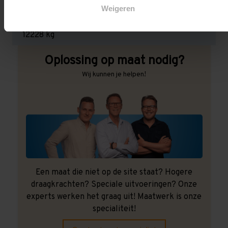
Weigeren
Maximale jukbelasting:
12228 kg
Oplossing op maat nodig?
Wij kunnen je helpen!
Een maat die niet op de site staat? Hogere
draagkrachten? Speciale uitvoeringen? Onze
experts werken het graag uit! Maatwerk is onze
specialiteit!