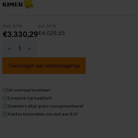
Excl. BTW
Incl. BTW
€4.029,65
€3.330,29
Hoeveelheid
Hoeveelheid
verlagen
verhogen
van
van
Palletstelling
Palletstelling
3.500
3.500
mm
mm
x
x
17.900
17.900
mm
mm
Uit voorraad leverbaar!
x
x
Europese top kwaliteit!
1.100
1.100
mm
mm
Staanders altijd gratis voorgemonteerd!
(HxLXD)
(HxLXD)
Klanten beoordelen ons met een 8,9!
Galva
Galva
-
-
4
4
Niveaus
Niveaus
-
-