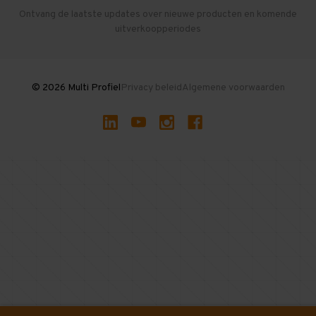
Herroepen en Annuleren
Gebruikte entresolvloeren
Ontvang de laatste updates over nieuwe producten en komende
uitverkoopperiodes
Stellingen kopen
© 2026 Multi Profiel
Privacy beleid
Algemene voorwaarden