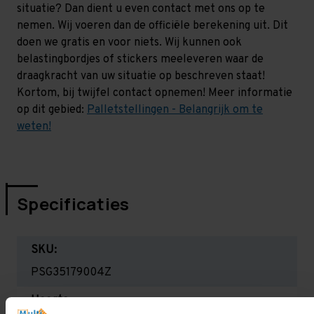
situatie? Dan dient u even contact met ons op te
nemen. Wij voeren dan de officiële berekening uit. Dit
doen we gratis en voor niets. Wij kunnen ook
belastingbordjes of stickers meeleveren waar de
draagkracht van uw situatie op beschreven staat!
Kortom, bij twijfel contact opnemen! Meer informatie
op dit gebied:
Palletstellingen - Belangrijk om te
weten!
Specificaties
SKU:
PSG35179004Z
Hoogte: