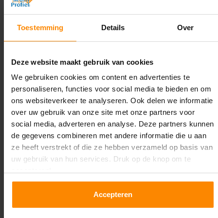
3.500 mm
Diepte:
Toestemming
Details
Over
1.100 mm
Lengte:
Deze website maakt gebruik van cookies
17.900 mm
We gebruiken cookies om content en advertenties te
personaliseren, functies voor social media te bieden en om
Liggerlengte:
ons websiteverkeer te analyseren. Ook delen we informatie
2.700 mm
over uw gebruik van onze site met onze partners voor
social media, adverteren en analyse. Deze partners kunnen
Aantal niveaus:
de gegevens combineren met andere informatie die u aan
4
ze heeft verstrekt of die ze hebben verzameld op basis van
uw gebruik van hun services. Druk op de knop om te
Kleur staanders:
accepteren!
Galva
Accepteren
Draagkracht per liggerniveau:
1.550 kg (516 kg per pallet)