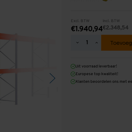
Excl. BTW
Incl. BTW
€2.348,54
€1.940,94
Hoeveelheid
Hoeveelheid
verlagen
verhogen
van
van
Palletstelling
Palletstelling
3.500
3.500
Uit voorraad leverbaar!
mm
mm
x
x
Europese top kwaliteit!
18.600
18.600
Klanten beoordelen ons met ee
mm
mm
x
x
1.100
1.100
mm
mm
(HxLxD)
(HxLxD)
-
-
2
2
Niveaus
Niveaus
-
-
Standaard
Standaard
-
-