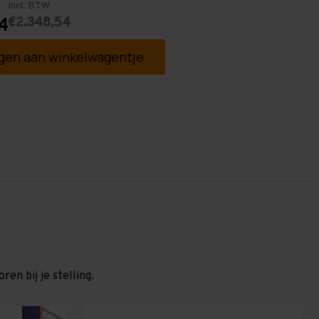
Incl. BTW
€2.348,54
4
en aan winkelwagentje
en bij je stelling.