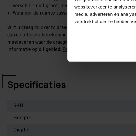
verschil is niet groot, maar wel het beste om dit te lat
websiteverkeer te analyseren
Wanneer de ruimte tussen de liggerniveaus kleiner is dan
media, adverteren en analys
verstrekt of die ze hebben v
Wilt u graag de exacte draagkracht weten in uw situatie? 
dan de officiële berekening uit. Dit doen we gratis en voor
meeleveren waar de draagkracht van uw situatie op beschr
informatie op dit gebied:
Palletstellingen - Belangrijk om 
Specificaties
SKU:
Hoogte:
Diepte: