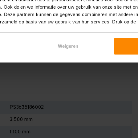
en berekenen!
. Ook delen we informatie over uw gebruik van onze site met on
 2,25 meter, valt de draagkracht juist iets hoger uit.
e. Deze partners kunnen de gegevens combineren met andere inf
erzameld op basis van uw gebruik van hun services. Druk op de
Dan dient u even contact met ons op te nemen. Wij voeren
 niets. Wij kunnen ook belastingbordjes of stickers
even staat! Kortom, bij twijfel contact opnemen! Meer
Weigeren
te weten!
PS3635186002
3.500 mm
1.100 mm