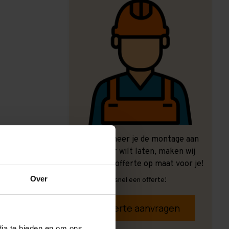
Ook wanneer je de montage aan
ons over wilt laten, maken wij
graag een offerte op maat voor je!
Over
Vrijblijvend, snel een offerte!
Offerte aanvragen
dia te bieden en om ons