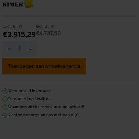
Excl. BTW
Incl. BTW
€4.737,50
€3.915,29
Hoeveelheid
Hoeveelheid
verlagen
verhogen
van
van
Palletstelling
Palletstelling
3.500
3.500
mm
mm
x
x
18.800
18.800
mm
mm
Uit voorraad leverbaar!
x
x
Europese top kwaliteit!
1.100
1.100
mm
mm
Staanders altijd gratis voorgemonteerd!
(HxLxD)
(HxLxD)
Klanten beoordelen ons met een 8,9!
-
-
5
5
Niveaus
Niveaus
-
-
Middel
Middel