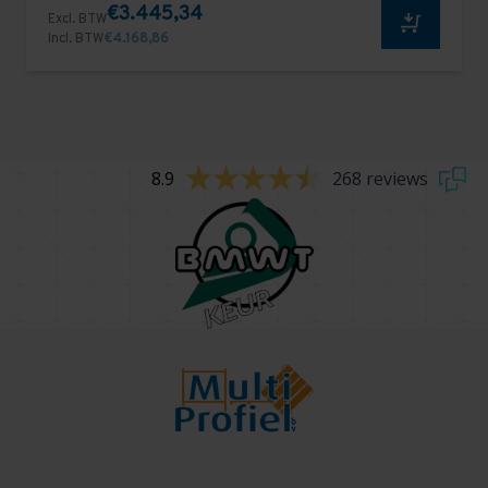
€3.445,34
Excl. BTW
Incl. BTW
€4.168,86
8.9
268 reviews