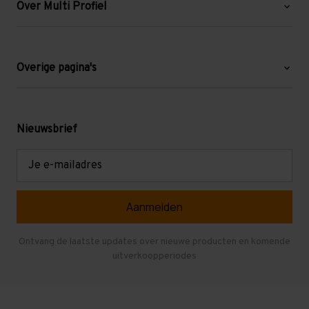
Over Multi Profiel
Over ons
Blog
Overige pagina's
Werken bij Multi Profiel
Gebruikte stellingen
Levering en afhalen
Mezzanine
Nieuwsbrief
Retouren en garantie
Verdiepingsvloeren
E-
mailadres
Referenties
Selfstorage
Veelgestelde vragen
Entresolvloer
Herroepen en Annuleren
Gebruikte entresolvloeren
Ontvang de laatste updates over nieuwe producten en komende
uitverkoopperiodes
Stellingen kopen