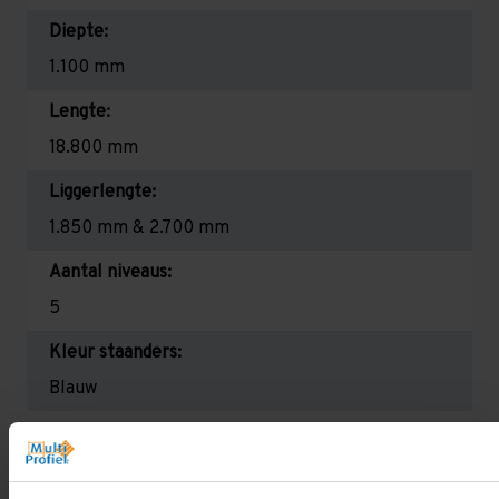
Diepte:
1.100 mm
Lengte:
18.800 mm
Liggerlengte:
1.850 mm & 2.700 mm
Aantal niveaus:
5
Kleur staanders:
Blauw
Draagkracht per liggerniveau:
2.650 kg (1.325 kg per pallet) & 2.700 mm is
2.350 kg (780 kg per pallet)