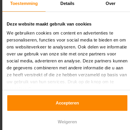
Toestemming
Details
Over
Maximale jukbelasting:
12344 kg
Deze website maakt gebruik van cookies
Oplossing op maat nodig?
We gebruiken cookies om content en advertenties te
personaliseren, functies voor social media te bieden en om
Wij kunnen je helpen!
ons websiteverkeer te analyseren. Ook delen we informatie
over uw gebruik van onze site met onze partners voor
social media, adverteren en analyse. Deze partners kunnen
de gegevens combineren met andere informatie die u aan
ze heeft verstrekt of die ze hebben verzameld op basis van
uw gebruik van hun services. Druk op de knop om te
accepteren!
Een maat die niet op de site staat? Hogere
Accepteren
draagkrachten? Speciale uitvoeringen? Onze
experts werken het graag uit! Maatwerk is onze
specialiteit!
Weigeren