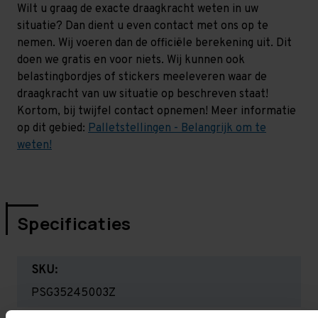
Wilt u graag de exacte draagkracht weten in uw
situatie? Dan dient u even contact met ons op te
nemen. Wij voeren dan de officiële berekening uit. Dit
doen we gratis en voor niets. Wij kunnen ook
belastingbordjes of stickers meeleveren waar de
draagkracht van uw situatie op beschreven staat!
Kortom, bij twijfel contact opnemen! Meer informatie
op dit gebied:
Palletstellingen - Belangrijk om te
weten!
Specificaties
SKU:
PSG35245003Z