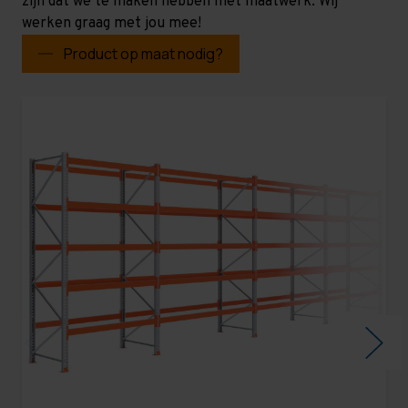
zijn dat we te maken hebben met maatwerk. Wij
werken graag met jou mee!
Product op maat nodig?