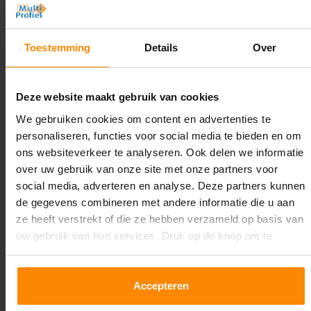
Hoogte:
3.500 mm
Toestemming
Details
Over
Diepte:
1.100 mm
Deze website maakt gebruik van cookies
Lengte:
We gebruiken cookies om content en advertenties te
24.500 mm
personaliseren, functies voor social media te bieden en om
ons websiteverkeer te analyseren. Ook delen we informatie
Liggerlengte:
over uw gebruik van onze site met onze partners voor
2.700 mm
social media, adverteren en analyse. Deze partners kunnen
de gegevens combineren met andere informatie die u aan
Aantal niveaus:
ze heeft verstrekt of die ze hebben verzameld op basis van
3
uw gebruik van hun services. Druk op de knop om te
accepteren!
Kleur staanders:
Galva
Accepteren
Draagkracht per liggerniveau: