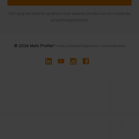
Entresolvloer
Herroepen en Annuleren
Gebruikte entresolvloeren
Ontvang de laatste updates over nieuwe producten en komende
uitverkoopperiodes
Stellingen kopen
© 2026 Multi Profiel
Privacy beleid
Algemene voorwaarden