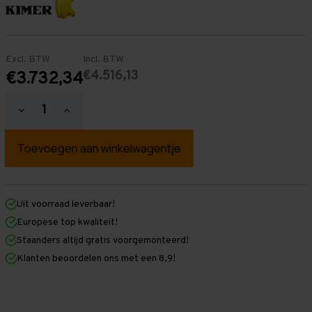
Excl. BTW
Incl. BTW
€4.516,13
€3.732,34
Hoeveelheid
Hoeveelheid
verlagen
verhogen
van
van
Palletstelling
Palletstelling
3.500
3.500
mm
mm
x
x
24.500
24.500
mm
mm
Uit voorraad leverbaar!
x
x
Europese top kwaliteit!
1.100
1.100
mm
mm
Staanders altijd gratis voorgemonteerd!
(HxLXD)
(HxLXD)
Klanten beoordelen ons met een 8,9!
Galva
Galva
-
-
3
3
Niveaus
Niveaus
-
-