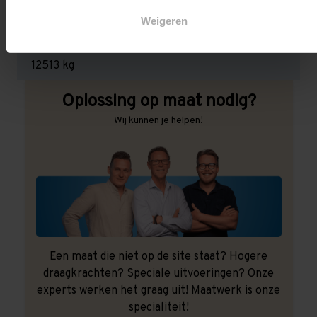
3.000 kg (1.000 kg per pallet)
Weigeren
Maximale jukbelasting:
12513 kg
Oplossing op maat nodig?
Wij kunnen je helpen!
Een maat die niet op de site staat? Hogere
draagkrachten? Speciale uitvoeringen? Onze
experts werken het graag uit! Maatwerk is onze
specialiteit!