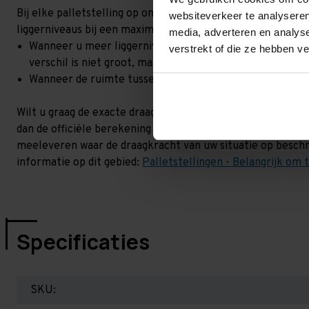
Bij elke palletstelling op onze site, staat een draagkracht 
websiteverkeer te analyseren
liggerniveaus bij een maximale hoogteverschil. Goed om t
media, adverteren en analys
Wanneer u meer liggerniveaus toevoegt, kan het zijn dat 
verstrekt of die ze hebben v
verschil is niet groot, maar wel het beste om dit te lat
Wanneer de ruimte tussen de liggerniveaus kleiner is dan
Wilt u graag de exacte draagkracht weten in uw situatie? 
dan de officiële berekening uit. Dit doen we gratis en voor
meeleveren waar de draagkracht van uw situatie op beschr
informatie op dit gebied:
Palletstellingen - Belangrijk om 
Specificaties
SKU: