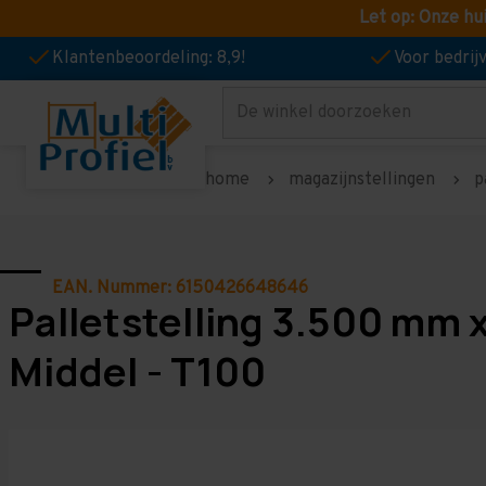
Let op: Onze hu
Klantenbeoordeling: 8,9!
Voor bedri
Zoeken
home
magazijnstellingen
p
EAN. Nummer: 6150426648646
Palletstelling 3.500 mm 
Middel - T100