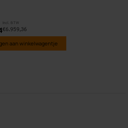
Incl. BTW
€6.959,36
4
en aan winkelwagentje