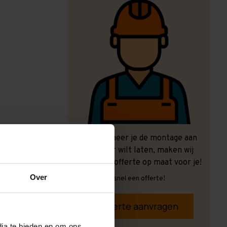
Ook wanneer je de montage aan
ons over wilt laten, maken wij
graag een offerte op maat voor je!
Over
Vrijblijvend, snel een offerte!
Offerte aanvragen
dia te bieden en om ons