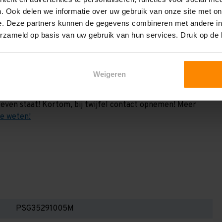
vermeld. Dit is de draagkracht berekend a.h.v. 2
. Ook delen we informatie over uw gebruik van onze site met on
e weten:
e. Deze partners kunnen de gegevens combineren met andere inf
het draagvermogen per liggerniveau iets lager uit valt. Dit
erzameld op basis van uw gebruik van hun services. Druk op de
en berekenen!
 2,25 meter, valt de draagkracht juist iets hoger uit.
Weigeren
Dan dient u even contact met ons op te nemen. Wij voeren
 niets. Wij kunnen ook belastingbordjes of stickers
even staat! Kortom, bij twijfel contact opnemen! Meer
te weten!
PSG35291005M