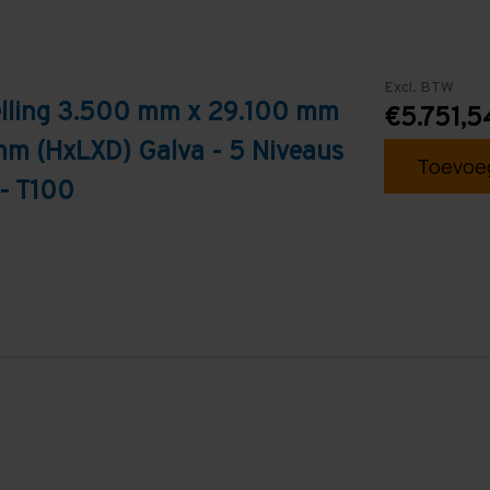
Excl. BTW
elling 3.500 mm x 29.100 mm
€5.751,5
mm (HxLXD) Galva - 5 Niveaus
Toevoeg
 - T100