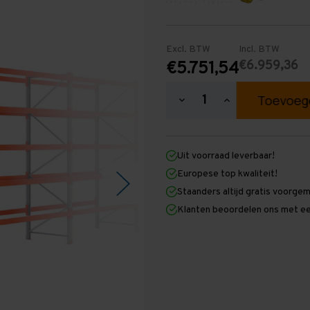
Excl. BTW
Incl. BTW
€6.959,36
€5.751,54
Hoeveelheid
Hoeveelheid
verlagen
verhogen
van
van
Palletstelling
Palletstelling
3.500
3.500
Uit voorraad leverbaar!
mm
mm
x
x
Europese top kwaliteit!
29.100
29.100
Staanders altijd gratis voorge
mm
mm
x
x
Klanten beoordelen ons met ee
1.100
1.100
mm
mm
(HxLXD)
(HxLXD)
Galva
Galva
-
-
5
5
Niveaus
Niveaus
-
-
Middel
Middel