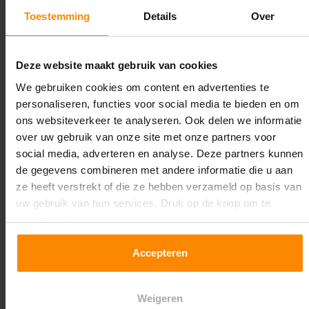
2.350 kg (780 kg per pallet)
Toestemming
Details
Over
Maximale jukbelasting:
8894 kg
Deze website maakt gebruik van cookies
We gebruiken cookies om content en advertenties te
Oplossing op maat nodig?
personaliseren, functies voor social media te bieden en om
Wij kunnen je helpen!
ons websiteverkeer te analyseren. Ook delen we informatie
over uw gebruik van onze site met onze partners voor
social media, adverteren en analyse. Deze partners kunnen
de gegevens combineren met andere informatie die u aan
ze heeft verstrekt of die ze hebben verzameld op basis van
uw gebruik van hun services. Druk op de knop om te
accepteren!
Een maat die niet op de site staat? Hogere
Accepteren
draagkrachten? Speciale uitvoeringen? Onze
experts werken het graag uit! Maatwerk is onze
Weigeren
specialiteit!