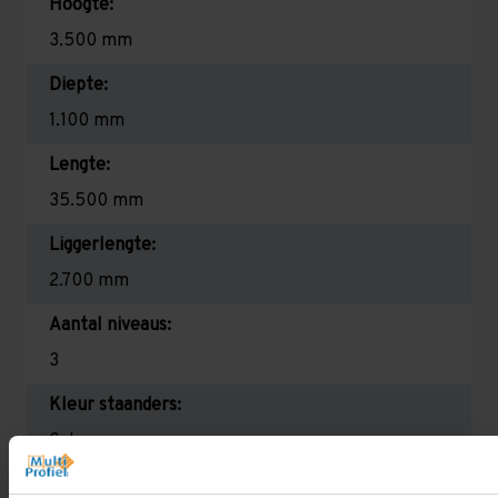
Hoogte:
3.500 mm
Diepte:
1.100 mm
Lengte:
35.500 mm
Liggerlengte:
2.700 mm
Aantal niveaus:
3
Kleur staanders:
Galva
Draagkracht per liggerniveau: