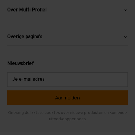
Over Multi Profiel
Over ons
Blog
Overige pagina's
Werken bij Multi Profiel
Gebruikte stellingen
Levering en afhalen
Mezzanine
Nieuwsbrief
Retouren en garantie
Verdiepingsvloeren
E-
mailadres
Referenties
Selfstorage
Veelgestelde vragen
Entresolvloer
Herroepen en Annuleren
Gebruikte entresolvloeren
Ontvang de laatste updates over nieuwe producten en komende
uitverkoopperiodes
Stellingen kopen