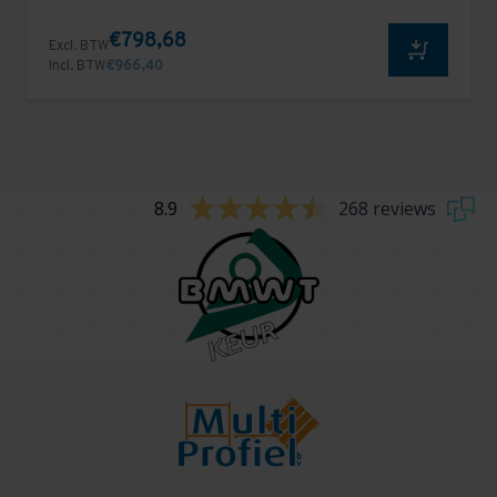
€798,68
Excl. BTW
Incl. BTW
€966,40
8.9
268 reviews