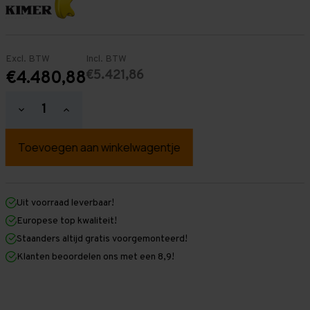
Excl. BTW
Incl. BTW
€5.421,86
€4.480,88
Hoeveelheid
Hoeveelheid
verlagen
verhogen
van
van
Palletstelling
Palletstelling
3.500
3.500
mm
mm
x
x
35.500
35.500
mm
mm
Uit voorraad leverbaar!
x
x
Europese top kwaliteit!
1.100
1.100
mm
mm
Staanders altijd gratis voorgemonteerd!
(HxLXD)
(HxLXD)
Klanten beoordelen ons met een 8,9!
Galva
Galva
-
-
3
3
Niveaus
Niveaus
-
-