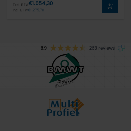
€1.054,30
Excl. BTW
Incl. BTW
€1.275,70
8.9
268 reviews