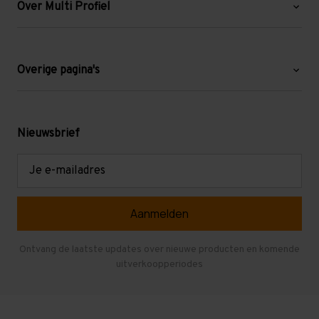
Over Multi Profiel
Over ons
Blog
Overige pagina's
Werken bij Multi Profiel
Gebruikte stellingen
Levering en afhalen
Mezzanine
Nieuwsbrief
Retouren en garantie
Verdiepingsvloeren
E-
mailadres
Referenties
Selfstorage
Veelgestelde vragen
Entresolvloer
Herroepen en Annuleren
Gebruikte entresolvloeren
Ontvang de laatste updates over nieuwe producten en komende
uitverkoopperiodes
Stellingen kopen