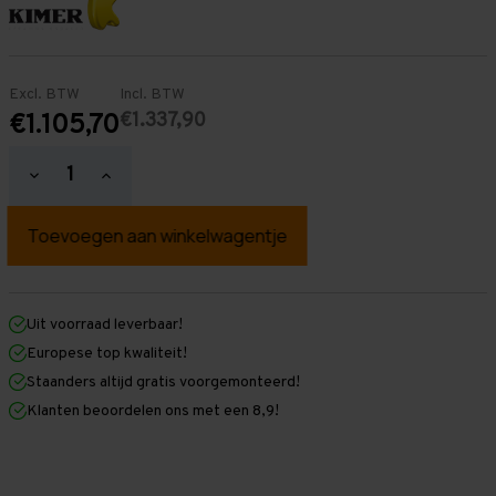
Excl. BTW
Incl. BTW
€1.337,90
€1.105,70
Hoeveelheid
Hoeveelheid
verlagen
verhogen
van
van
Palletstelling
Palletstelling
3.500
3.500
mm
mm
x
x
4.800
4.800
mm
mm
Uit voorraad leverbaar!
x
x
Europese top kwaliteit!
1.100
1.100
mm
mm
Staanders altijd gratis voorgemonteerd!
(HxLxD)
(HxLxD)
Klanten beoordelen ons met een 8,9!
-
-
4
4
Niveaus
Niveaus
-
-
Middel
Middel