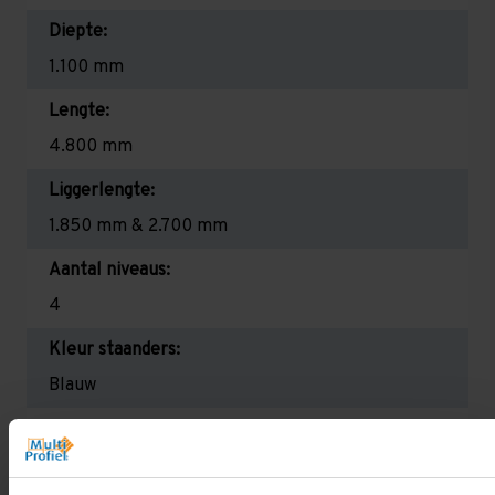
Diepte:
1.100 mm
Lengte:
4.800 mm
Liggerlengte:
1.850 mm & 2.700 mm
Aantal niveaus:
4
Kleur staanders:
Blauw
Draagkracht per liggerniveau:
2.650 kg (1.325 kg per pallet) & 2.700 mm is
2.350 kg (780 kg per pallet)