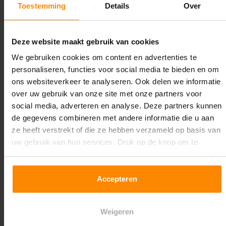
Toestemming
Details
Over
Maximale jukbelasting:
11344 kg
Deze website maakt gebruik van cookies
Oplossing op maat nodig?
We gebruiken cookies om content en advertenties te
personaliseren, functies voor social media te bieden en om
Wij kunnen je helpen!
ons websiteverkeer te analyseren. Ook delen we informatie
over uw gebruik van onze site met onze partners voor
social media, adverteren en analyse. Deze partners kunnen
de gegevens combineren met andere informatie die u aan
ze heeft verstrekt of die ze hebben verzameld op basis van
uw gebruik van hun services. Druk op de knop om te
accepteren!
Een maat die niet op de site staat? Hogere
Accepteren
draagkrachten? Speciale uitvoeringen? Onze
experts werken het graag uit! Maatwerk is onze
specialiteit!
Weigeren