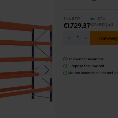
Excl. BTW
Incl. BTW
€2.092,54
€1.729,37
Hoeveelheid
Hoeveelheid
verlagen
verhogen
van
van
Palletstelling
Palletstelling
3.500
3.500
Uit voorraad leverbaar!
mm
mm
x
x
Europese top kwaliteit!
7.500
7.500
Klanten beoordelen ons met ee
mm
mm
x
x
1.100
1.100
mm
mm
(HxLxD)
(HxLxD)
-
-
5
5
Niveaus
Niveaus
-
-
Standaard
Standaard
-
-