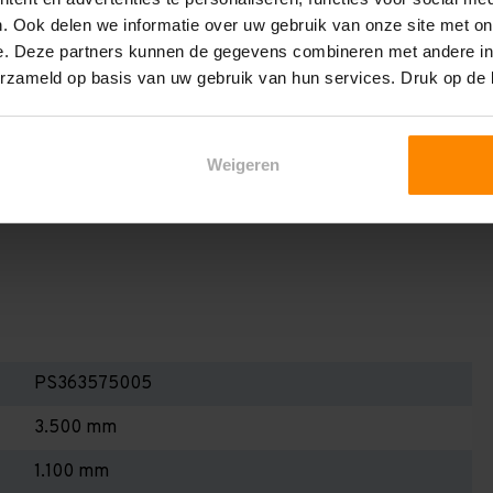
en berekenen!
. Ook delen we informatie over uw gebruik van onze site met on
 2,25 meter, valt de draagkracht juist iets hoger uit.
e. Deze partners kunnen de gegevens combineren met andere inf
erzameld op basis van uw gebruik van hun services. Druk op de
Dan dient u even contact met ons op te nemen. Wij voeren
 niets. Wij kunnen ook belastingbordjes of stickers
even staat! Kortom, bij twijfel contact opnemen! Meer
Weigeren
te weten!
PS363575005
3.500 mm
1.100 mm