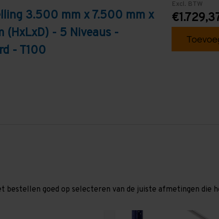
Excl. BTW
elling 3.500 mm x 7.500 mm x
€1.729,3
 (HxLxD) - 5 Niveaus -
Toevoeg
rd - T100
et bestellen goed op selecteren van de juiste afmetingen die hor