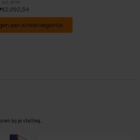
Incl. BTW
€2.092,54
7
en aan winkelwagentje
en bij je stelling.