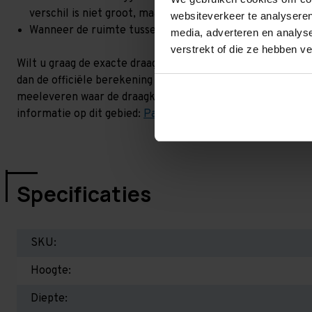
verschil is niet groot, maar wel het beste om dit te lat
websiteverkeer te analyseren
Wanneer de ruimte tussen de liggerniveaus kleiner is dan
media, adverteren en analys
verstrekt of die ze hebben v
Wilt u graag de exacte draagkracht weten in uw situatie? 
dan de officiële berekening uit. Dit doen we gratis en voor
meeleveren waar de draagkracht van uw situatie op beschr
informatie op dit gebied:
Palletstellingen - Belangrijk om 
Specificaties
SKU:
Hoogte:
Diepte: