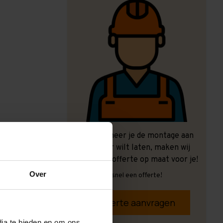
Ook wanneer je de montage aan
ons over wilt laten, maken wij
graag een offerte op maat voor je!
Over
Vrijblijvend, snel een offerte!
Offerte aanvragen
dia te bieden en om ons