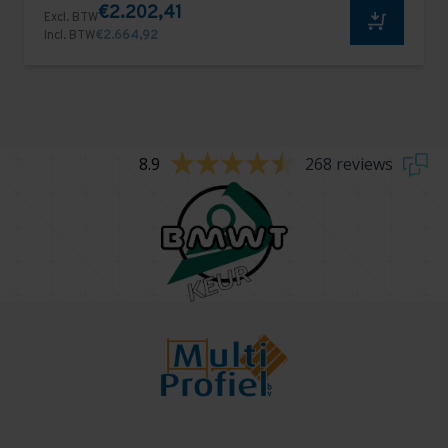
€2.202,41
Excl. BTW
Incl. BTW
€2.664,92
8.9
268 reviews