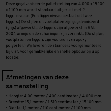
Middel
Middel
Deze gegalvaniseerde palletstelling van 4.000 x 15.100
-
-
T80
T80
x 1.100 mm wordt standaard uitgerust met 2
liggerniveaus (Een liggerniveau bestaat uit twee
liggers.) De stijlen en voetplaten zijn gegalvaniseerd
(grijs) afgewerkt,, de liggers zijn afgewerkt in RAL
2004 oranje en de schoringen zijn verzinkt. (De stijlen,
voetplaten en liggers zijn voorzien van epoxy
polyester.) Wij leveren de staanders voorgemonteerd
bij u af, voor gemakkelijke en snelle opbouw bij u op
locatie!
Afmetingen van deze
samenstelling
• Hoogte: 4,00 meter / 400 centimeter / 4.000 mm
• Breedte: 15,1 meter / 1.510 centimeter / 15.100 mm
• Diepte: 1,1 meter / 110 centimeter / 1.100 mm