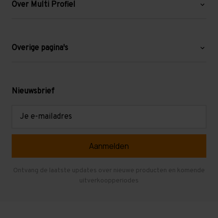
Over Multi Profiel
Over ons
Blog
Overige pagina's
Werken bij Multi Profiel
Gebruikte stellingen
Levering en afhalen
Mezzanine
Nieuwsbrief
Retouren en garantie
Verdiepingsvloeren
E-
mailadres
Referenties
Selfstorage
Veelgestelde vragen
Entresolvloer
Herroepen en Annuleren
Gebruikte entresolvloeren
Ontvang de laatste updates over nieuwe producten en komende
uitverkoopperiodes
Stellingen kopen