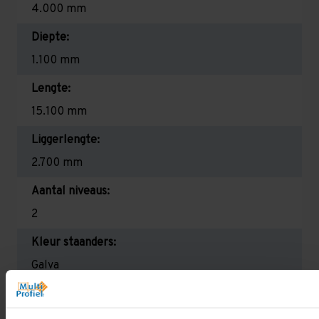
4.000 mm
Diepte:
1.100 mm
Lengte:
15.100 mm
Liggerlengte:
2.700 mm
Aantal niveaus:
2
Kleur staanders:
Galva
Draagkracht per liggerniveau:
2.350 kg (780 kg per pallet)