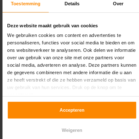
Toestemming
Details
Over
Maximale jukbelasting:
7741 kg
Deze website maakt gebruik van cookies
Oplossing op maat nodig?
We gebruiken cookies om content en advertenties te
personaliseren, functies voor social media te bieden en om
Wij kunnen je helpen!
ons websiteverkeer te analyseren. Ook delen we informatie
over uw gebruik van onze site met onze partners voor
social media, adverteren en analyse. Deze partners kunnen
de gegevens combineren met andere informatie die u aan
ze heeft verstrekt of die ze hebben verzameld op basis van
uw gebruik van hun services. Druk op de knop om te
accepteren!
Een maat die niet op de site staat? Hogere
Accepteren
draagkrachten? Speciale uitvoeringen? Onze
experts werken het graag uit! Maatwerk is onze
specialiteit!
Weigeren