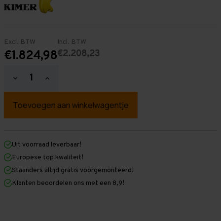
Excl. BTW
Incl. BTW
€2.208,23
€1.824,98
Hoeveelheid
Hoeveelheid
verlagen
verhogen
van
van
Palletstelling
Palletstelling
4.000
4.000
mm
mm
x
x
15.100
15.100
mm
mm
Uit voorraad leverbaar!
x
x
Europese top kwaliteit!
1.100
1.100
mm
mm
Staanders altijd gratis voorgemonteerd!
(HxLXD)
(HxLXD)
Klanten beoordelen ons met een 8,9!
Galva
Galva
-
-
2
2
Niveaus
Niveaus
-
-