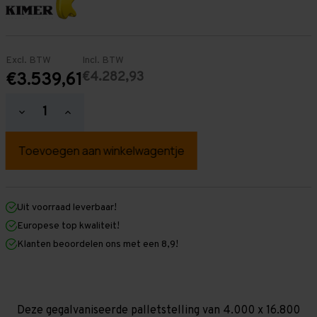
Excl. BTW
Incl. BTW
€4.282,93
€3.539,61
Hoeveelheid
Hoeveelheid
verlagen
verhogen
van
van
Palletstelling
Palletstelling
4.000
4.000
mm
mm
x
x
16.800
16.800
mm
mm
Uit voorraad leverbaar!
x
x
Europese top kwaliteit!
1.100
1.100
mm
mm
Klanten beoordelen ons met een 8,9!
(HxLXD)
(HxLXD)
Galva
Galva
-
-
5
5
Niveaus
Niveaus
-
-
Deze gegalvaniseerde palletstelling van 4.000 x 16.800