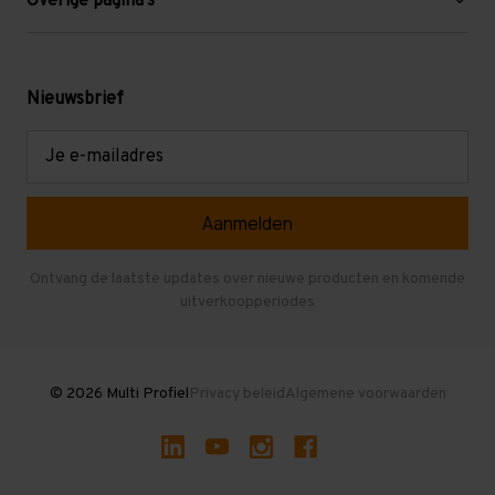
Overige pagina's
Werken bij Multi Profiel
Gebruikte stellingen
Levering en afhalen
Mezzanine
Nieuwsbrief
Retouren en garantie
Verdiepingsvloeren
E-
mailadres
Referenties
Selfstorage
Veelgestelde vragen
Entresolvloer
Herroepen en Annuleren
Gebruikte entresolvloeren
Ontvang de laatste updates over nieuwe producten en komende
uitverkoopperiodes
Stellingen kopen
© 2026 Multi Profiel
Privacy beleid
Algemene voorwaarden