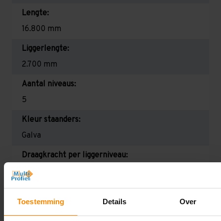
Lengte:
16.800 mm
Liggerlengte:
2.700 mm
Aantal niveaus:
5
Kleur staanders:
Galva
Draagkracht per liggerniveau:
2.350 kg (780 kg per pallet)
Maximale jukbelasting:
Toestemming
Details
Over
12344 kg