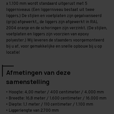
Middel
Middel
x 1.100 mm wordt standaard uitgerust met 5
-
-
T100
T100
liggerniveaus (Een liggerniveau bestaat uit twee
liggers.) De stijlen en voetplaten zijn gegalvaniseerd
(grijs) afgewerkt,, de liggers zijn afgewerkt in RAL
2004 oranje en de schoringen zijn verzinkt. (De stijlen,
voetplaten en liggers zijn voorzien van epoxy
polyester.) Wij leveren de staanders voorgemonteerd
bij u af, voor gemakkelijke en snelle opbouw bij u op
locatie!
Afmetingen van deze
samenstelling
• Hoogte: 4,00 meter / 400 centimeter / 4.000 mm
• Breedte: 16,8 meter / 1.600 centimeter / 16.000 mm
• Diepte: 1,1 meter / 110 centimeter / 1.100 mm
• Liggerlengte van 2.700 mm