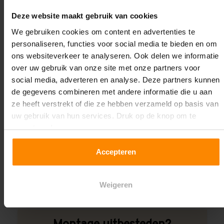
Oplossing op maat nodig?
Deze website maakt gebruik van cookies
Wij kunnen je helpen!
We gebruiken cookies om content en advertenties te
personaliseren, functies voor social media te bieden en om
ons websiteverkeer te analyseren. Ook delen we informatie
over uw gebruik van onze site met onze partners voor
social media, adverteren en analyse. Deze partners kunnen
de gegevens combineren met andere informatie die u aan
ze heeft verstrekt of die ze hebben verzameld op basis van
uw gebruik van hun services. Druk op de knop om te
Een maat die niet op de site staat? Hogere
accepteren!
draagkrachten? Speciale uitvoeringen? Onze
experts werken het graag uit! Maatwerk is onze
Accepteren
specialiteit!
Contact met specialist
Weigeren