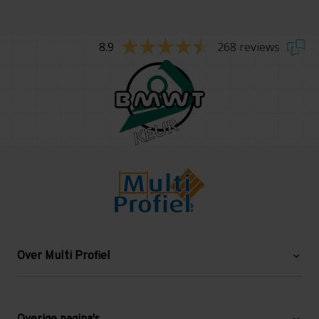
8.9
268 reviews
Over Multi Profiel
Over ons
Blog