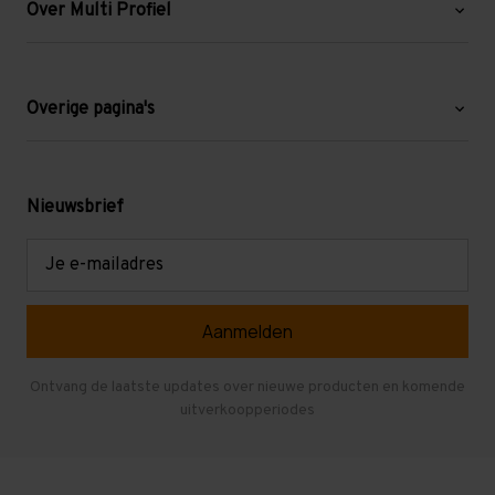
Over Multi Profiel
Over ons
Blog
Overige pagina's
Werken bij Multi Profiel
Gebruikte stellingen
Levering en afhalen
Mezzanine
Nieuwsbrief
Retouren en garantie
Verdiepingsvloeren
E-
mailadres
Referenties
Selfstorage
Veelgestelde vragen
Entresolvloer
Herroepen en Annuleren
Gebruikte entresolvloeren
Ontvang de laatste updates over nieuwe producten en komende
uitverkoopperiodes
Stellingen kopen