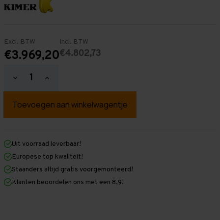
Excl. BTW
Incl. BTW
€4.802,73
€3.969,20
Hoeveelheid
Hoeveelheid
verlagen
verhogen
van
van
Palletstelling
Palletstelling
4.000
4.000
mm
mm
x
x
21.600
21.600
mm
mm
Uit voorraad leverbaar!
x
x
Europese top kwaliteit!
1.100
1.100
mm
mm
Staanders altijd gratis voorgemonteerd!
(HxLXD)
(HxLXD)
Klanten beoordelen ons met een 8,9!
Galva
Galva
-
-
4
4
Niveaus
Niveaus
-
-