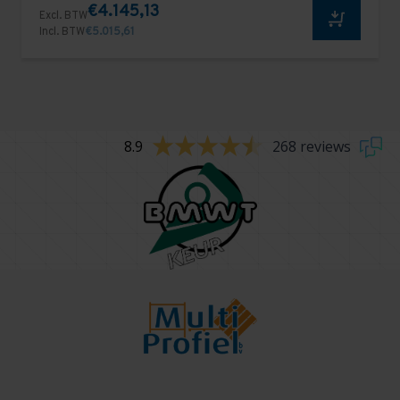
€4.145,13
Excl. BTW
Incl. BTW
€5.015,61
8.9
268 reviews