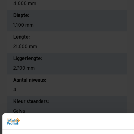
4.000 mm
Diepte:
1.100 mm
Lengte:
21.600 mm
Liggerlengte:
2.700 mm
Aantal niveaus:
4
Kleur staanders:
Galva
Draagkracht per liggerniveau:
2.350 kg (780 kg per pallet)