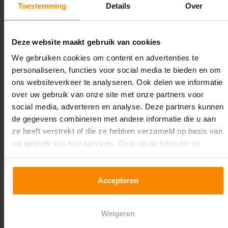
Toestemming
Details
Over
Maximale jukbelasting:
12604 kg
Deze website maakt gebruik van cookies
Oplossing op maat nodig?
We gebruiken cookies om content en advertenties te
personaliseren, functies voor social media te bieden en om
Wij kunnen je helpen!
ons websiteverkeer te analyseren. Ook delen we informatie
over uw gebruik van onze site met onze partners voor
social media, adverteren en analyse. Deze partners kunnen
de gegevens combineren met andere informatie die u aan
ze heeft verstrekt of die ze hebben verzameld op basis van
uw gebruik van hun services. Druk op de knop om te
accepteren!
Een maat die niet op de site staat? Hogere
Accepteren
draagkrachten? Speciale uitvoeringen? Onze
experts werken het graag uit! Maatwerk is onze
specialiteit!
Weigeren