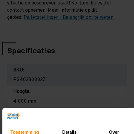
situatie op beschreven staat! Kortom, bij twijfel
contact opnemen! Meer informatie op dit
gebied:
Palletstellingen - Belangrijk om te weten!
Specificaties
SKU:
PS40280002Z
Hoogte:
4.000 mm
Diepte:
1.100 mm
Toestemming
Details
Over