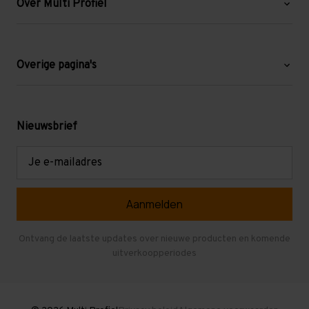
Over Multi Profiel
Over ons
Blog
Overige pagina's
Werken bij Multi Profiel
Gebruikte stellingen
Levering en afhalen
Mezzanine
Nieuwsbrief
Retouren en garantie
Verdiepingsvloeren
E-
mailadres
Referenties
Selfstorage
Veelgestelde vragen
Entresolvloer
Herroepen en Annuleren
Gebruikte entresolvloeren
Ontvang de laatste updates over nieuwe producten en komende
uitverkoopperiodes
Stellingen kopen