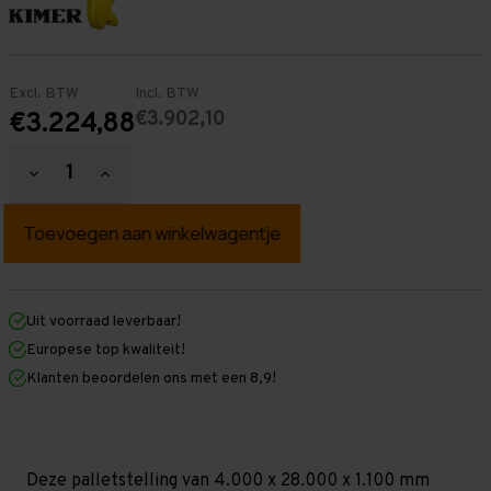
Excl. BTW
Incl. BTW
€3.902,10
€3.224,88
Hoeveelheid
Hoeveelheid
verlagen
verhogen
van
van
Palletstelling
Palletstelling
4.000
4.000
mm
mm
x
x
28.000
28.000
mm
mm
Uit voorraad leverbaar!
x
x
Europese top kwaliteit!
1.100
1.100
mm
mm
Klanten beoordelen ons met een 8,9!
(HxLxD)
(HxLxD)
-
-
2
2
Niveaus
Niveaus
-
-
Zwaar
Zwaar
Deze palletstelling van 4.000 x 28.000 x 1.100 mm