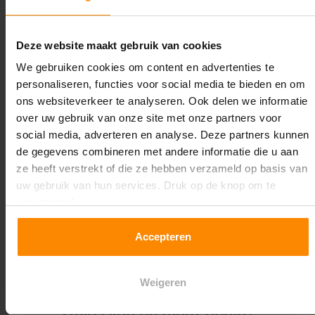
Lengte:
28.000 mm
Deze website maakt gebruik van cookies
Liggerlengte:
We gebruiken cookies om content en advertenties te
2.700 mm
personaliseren, functies voor social media te bieden en om
ons websiteverkeer te analyseren. Ook delen we informatie
Aantal niveaus:
over uw gebruik van onze site met onze partners voor
2
social media, adverteren en analyse. Deze partners kunnen
de gegevens combineren met andere informatie die u aan
Kleur staanders:
ze heeft verstrekt of die ze hebben verzameld op basis van
Blauw
uw gebruik van hun services. Druk op de knop om te
accepteren!
Draagkracht per liggerniveau:
3.000 kg (1.000 kg per pallet)
Accepteren
Maximale jukbelasting:
7819 kg
Weigeren
Oplossing op maat nodig?