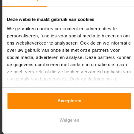
Lengte:
28.000 mm
Deze website maakt gebruik van cookies
Liggerlengte:
We gebruiken cookies om content en advertenties te
2.700 mm
personaliseren, functies voor social media te bieden en om
ons websiteverkeer te analyseren. Ook delen we informatie
Aantal niveaus:
over uw gebruik van onze site met onze partners voor
3
social media, adverteren en analyse. Deze partners kunnen
de gegevens combineren met andere informatie die u aan
Kleur staanders:
ze heeft verstrekt of die ze hebben verzameld op basis van
Blauw
uw gebruik van hun services. Druk op de knop om te
accepteren!
Draagkracht per liggerniveau:
3.000 kg (1.000 kg per pallet)
Accepteren
Maximale jukbelasting:
12513 kg
Weigeren
Oplossing op maat nodig?