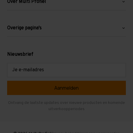
Over Multi Profiel
Over ons
Blog
Overige pagina's
Werken bij Multi Profiel
Gebruikte stellingen
Levering en afhalen
Mezzanine
Nieuwsbrief
Retouren en garantie
Verdiepingsvloeren
E-
mailadres
Referenties
Selfstorage
Veelgestelde vragen
Entresolvloer
Herroepen en Annuleren
Gebruikte entresolvloeren
Ontvang de laatste updates over nieuwe producten en komende
uitverkoopperiodes
Stellingen kopen