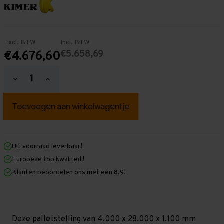
Excl. BTW
Incl. BTW
€5.658,69
€4.676,60
Hoeveelheid
Hoeveelheid
verlagen
verhogen
van
van
Palletstelling
Palletstelling
4.000
4.000
mm
mm
x
x
28.000
28.000
mm
mm
Uit voorraad leverbaar!
x
x
Europese top kwaliteit!
1.100
1.100
mm
mm
Klanten beoordelen ons met een 8,9!
(HxLxD)
(HxLxD)
-
-
3
3
Niveaus
Niveaus
-
-
Zwaar
Zwaar
Deze palletstelling van 4.000 x 28.000 x 1.100 mm