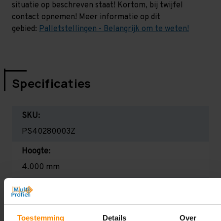
situatie op beschreven staat! Kortom, bij twijfel
contact opnemen! Meer informatie op dit
gebied:
Palletstellingen - Belangrijk om te weten!
Specificaties
SKU:
PS40280003Z
Hoogte:
4.000 mm
Diepte:
1.100 mm
Toestemming
Details
Over