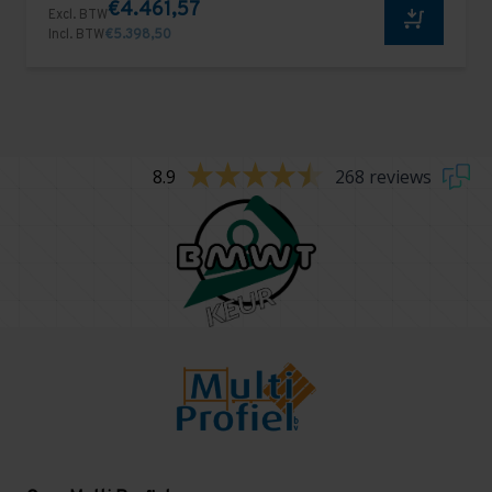
€4.461,57
Excl. BTW
Incl. BTW
€5.398,50
8.9
268 reviews