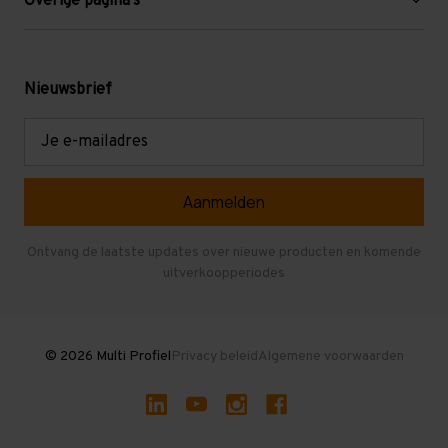
Overige pagina's
Werken bij Multi Profiel
Gebruikte stellingen
Levering en afhalen
Mezzanine
Nieuwsbrief
Retouren en garantie
Verdiepingsvloeren
E-
mailadres
Referenties
Selfstorage
Veelgestelde vragen
Entresolvloer
Herroepen en Annuleren
Gebruikte entresolvloeren
Ontvang de laatste updates over nieuwe producten en komende
uitverkoopperiodes
Stellingen kopen
© 2026 Multi Profiel
Privacy beleid
Algemene voorwaarden