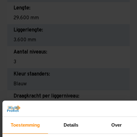
Lengte:
29.600 mm
Liggerlengte:
3.600 mm
Aantal niveaus:
3
Kleur staanders:
Blauw
Draagkracht per liggerniveau:
2.300 kg (575 kg per pallet)
Maximale jukbelasting:
Toestemming
Details
Over
8874 kg