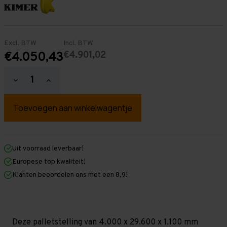
Excl. BTW
Incl. BTW
€4.901,02
€4.050,43
Hoeveelheid
Hoeveelheid
verlagen
verhogen
van
van
Palletstelling
Palletstelling
4.000
4.000
mm
mm
x
x
29.600
29.600
mm
mm
Uit voorraad leverbaar!
x
x
Europese top kwaliteit!
1.100
1.100
mm
mm
Klanten beoordelen ons met een 8,9!
(HxLxD)
(HxLxD)
-
-
3
3
Niveaus
Niveaus
-
-
Standaard
Standaard
Deze palletstelling van 4.000 x 29.600 x 1.100 mm