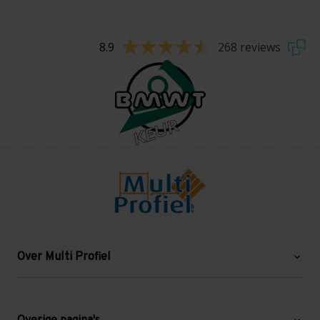
8.9
268 reviews
Over Multi Profiel
Over ons
Blog