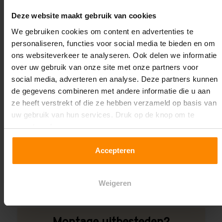
Oplossing op maat nodig?
Deze website maakt gebruik van cookies
Wij kunnen je helpen!
We gebruiken cookies om content en advertenties te
personaliseren, functies voor social media te bieden en om
ons websiteverkeer te analyseren. Ook delen we informatie
over uw gebruik van onze site met onze partners voor
social media, adverteren en analyse. Deze partners kunnen
de gegevens combineren met andere informatie die u aan
ze heeft verstrekt of die ze hebben verzameld op basis van
uw gebruik van hun services. Druk op de knop om te
Een maat die niet op de site staat? Hogere
accepteren!
draagkrachten? Speciale uitvoeringen? Onze
experts werken het graag uit! Maatwerk is onze
Accepteren
specialiteit!
Contact met specialist
Weigeren