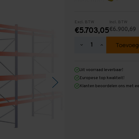
Excl. BTW
Incl. BTW
€6.900,69
€5.703,05
Hoeveelheid
Hoeveelheid
verlagen
verhogen
van
van
Palletstelling
Palletstelling
4.000
4.000
Uit voorraad leverbaar!
mm
mm
x
x
Europese top kwaliteit!
30.800
30.800
Klanten beoordelen ons met ee
mm
mm
x
x
1.100
1.100
mm
mm
(HxLxD)
(HxLxD)
-
-
4
4
Niveaus
Niveaus
-
-
Middel
Middel
-
-