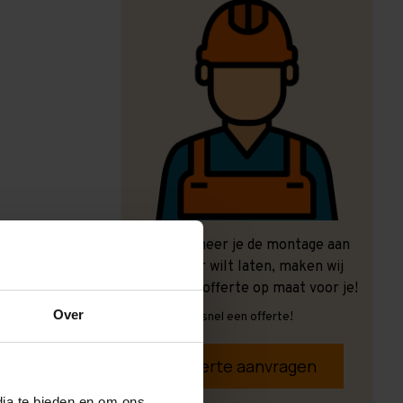
Ook wanneer je de montage aan
ons over wilt laten, maken wij
graag een offerte op maat voor je!
Over
Vrijblijvend, snel een offerte!
Offerte aanvragen
dia te bieden en om ons