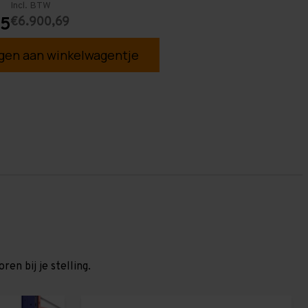
Incl. BTW
€6.900,69
05
en aan winkelwagentje
en bij je stelling.