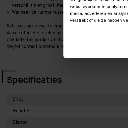
verschil is niet groot, maar wel het beste om dit te lat
websiteverkeer te analyseren
Wanneer de ruimte tussen de liggerniveaus kleiner is dan
media, adverteren en analys
verstrekt of die ze hebben v
Wilt u graag de exacte draagkracht weten in uw situatie? 
dan de officiële berekening uit. Dit doen we gratis en voor 
ook belastingbordjes of stickers meeleveren waar de draag
twijfel contact opnemen! Meer informatie op dit gebied:
P
Specificaties
SKU:
Hoogte:
Diepte: