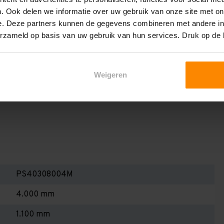
en berekenen!
. Ook delen we informatie over uw gebruik van onze site met on
 2,25 meter, valt de draagkracht juist iets hoger uit.
e. Deze partners kunnen de gegevens combineren met andere inf
erzameld op basis van uw gebruik van hun services. Druk op de
Dan dient u even contact met ons op te nemen. Wij voeren
niets bij aankoop van een rij palletstellingen. Wij kunnen
kracht van uw situatie op beschreven staat! Kortom, bij
Weigeren
alletstellingen - Belangrijk om te weten!
PS40308004M
4.000 mm
1.100 mm