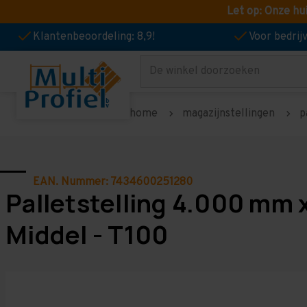
Let op: Onze hu
Klantenbeoordeling: 8,9!
Voor bedri
Zoeken
home
magazijnstellingen
p
EAN. Nummer: 7434600251280
Palletstelling 4.000 mm 
Middel - T100