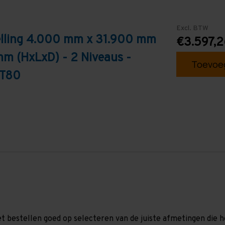
Excl. BTW
telling 4.000 mm x 31.900 mm
€3.597,2
mm (HxLxD) - 2 Niveaus -
Toevoeg
 T80
et bestellen goed op selecteren van de juiste afmetingen die hor