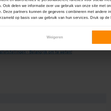
e weten:
. Ook delen we informatie over uw gebruik van onze site met on
het draagvermogen per liggerniveau iets lager uit valt. Dit
e. Deze partners kunnen de gegevens combineren met andere inf
en berekenen!
erzameld op basis van uw gebruik van hun services. Druk op de
 2,25 meter, valt de draagkracht juist iets hoger uit.
Dan dient u even contact met ons op te nemen. Wij voeren
Weigeren
niets bij aankoop van een rij palletstellingen. Wij kunnen
kracht van uw situatie op beschreven staat! Kortom, bij
alletstellingen - Belangrijk om te weten!