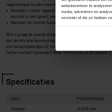
liggerniveaus bij een maximale hoogteverschil. Goed om t
websiteverkeer te analyseren
Wanneer u meer liggerniveaus toevoegt, kan het zijn dat 
media, adverteren en analys
verschil is niet groot, maar wel het beste om dit te lat
verstrekt of die ze hebben v
Wanneer de ruimte tussen de liggerniveaus kleiner is dan
Wilt u graag de exacte draagkracht weten in uw situatie? 
dan de officiële berekening uit. Dit doen we gratis en voor 
ook belastingbordjes of stickers meeleveren waar de draag
twijfel contact opnemen! Meer informatie op dit gebied:
P
Specificaties
SKU:
PS40319002M
Hoogte:
4.000 mm