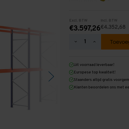
Excl. BTW
Incl. BTW
€4.352,68
€3.597,26
Hoeveelheid
Hoeveelheid
verlagen
verhogen
van
van
Palletstelling
Palletstelling
4.000
4.000
Uit voorraad leverbaar!
mm
mm
x
x
Europese top kwaliteit!
31.900
31.900
Staanders altijd gratis voorge
mm
mm
x
x
Klanten beoordelen ons met ee
1.100
1.100
mm
mm
(HxLxD)
(HxLxD)
-
-
2
2
Niveaus
Niveaus
-
-
Middel
Middel
-
-