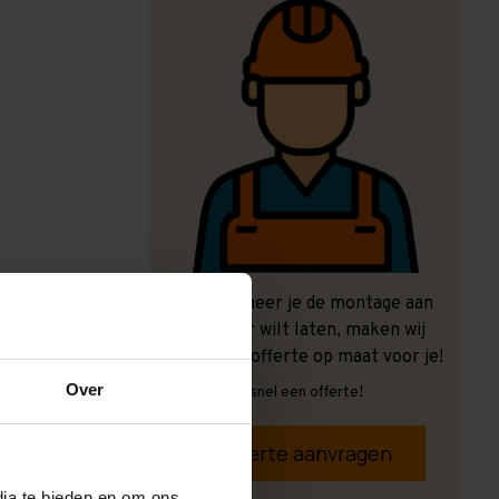
Ook wanneer je de montage aan
ons over wilt laten, maken wij
graag een offerte op maat voor je!
Over
Vrijblijvend, snel een offerte!
Offerte aanvragen
dia te bieden en om ons