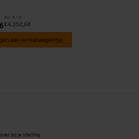
Incl. BTW
€4.352,68
6
en aan winkelwagentje
en bij je stelling.