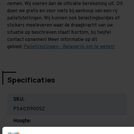
nemen. Wij voeren dan de officiële berekening uit. Dit
doen we gratis en voor niets bij aankoop van een rij
palletstellingen. Wij kunnen ook belastingbordjes of
stickers meeleveren waar de draagkracht van uw
situatie op beschreven staat! Kortom, bij twijfel
contact opnemen! Meer informatie op dit
gebied:
Palletstellingen - Belangrijk om te weten!
Specificaties
SKU:
PS40319005Z
Hoogte:
4.000 mm