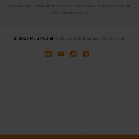
Herroepen en Annuleren
Gebruikte entresolvloeren
Ontvang de laatste updates over nieuwe producten en komende
uitverkoopperiodes
Stellingen kopen
© 2026 Multi Profiel
Privacy beleid
Algemene voorwaarden