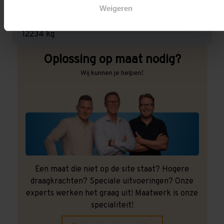
Weigeren
Maximale jukbelasting:
12234 kg
Oplossing op maat nodig?
Wij kunnen je helpen!
Een maat die niet op de site staat? Hogere
draagkrachten? Speciale uitvoeringen? Onze
experts werken het graag uit! Maatwerk is onze
specialiteit!