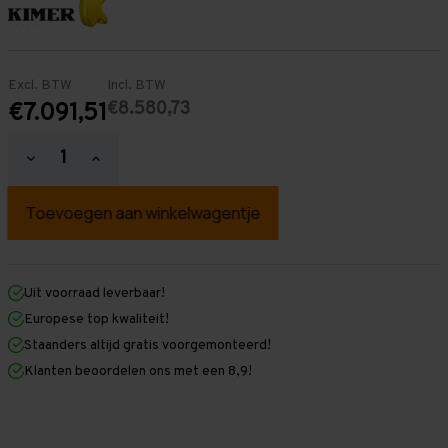
Excl. BTW
Incl. BTW
€8.580,73
€7.091,51
Hoeveelheid
Hoeveelheid
verlagen
verhogen
van
van
Palletstelling
Palletstelling
4.000
4.000
mm
mm
x
x
31.900
31.900
mm
mm
Uit voorraad leverbaar!
x
x
Europese top kwaliteit!
1.100
1.100
mm
mm
Staanders altijd gratis voorgemonteerd!
(HxLxD)
(HxLxD)
Klanten beoordelen ons met een 8,9!
-
-
5
5
Niveaus
Niveaus
-
-
Zwaar
Zwaar