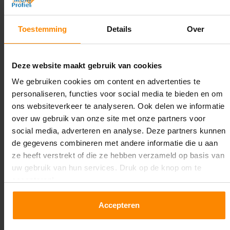
Diepte:
Toestemming
Details
Over
1.100 mm
Lengte:
Deze website maakt gebruik van cookies
31.900 mm
We gebruiken cookies om content en advertenties te
Liggerlengte:
personaliseren, functies voor social media te bieden en om
1.850 mm & 2.700 mm
ons websiteverkeer te analyseren. Ook delen we informatie
over uw gebruik van onze site met onze partners voor
Aantal niveaus:
social media, adverteren en analyse. Deze partners kunnen
5
de gegevens combineren met andere informatie die u aan
ze heeft verstrekt of die ze hebben verzameld op basis van
Kleur staanders:
uw gebruik van hun services. Druk op de knop om te
Blauw
accepteren!
Draagkracht per liggerniveau:
Accepteren
2.650 kg (1.325 kg per pallet) & 2.700 mm is
3.000 kg (1.000 kg per pallet)