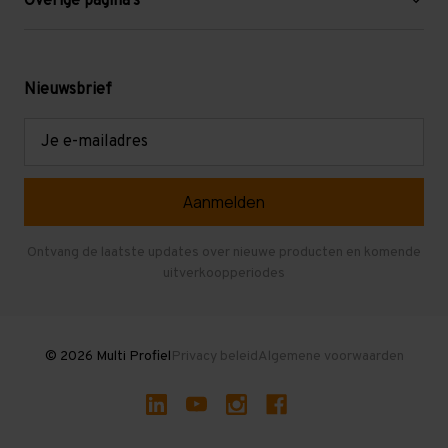
Overige pagina's
Werken bij Multi Profiel
Gebruikte stellingen
Levering en afhalen
Mezzanine
Nieuwsbrief
Retouren en garantie
Verdiepingsvloeren
E-
mailadres
Referenties
Selfstorage
Veelgestelde vragen
Entresolvloer
Herroepen en Annuleren
Gebruikte entresolvloeren
Ontvang de laatste updates over nieuwe producten en komende
uitverkoopperiodes
Stellingen kopen
© 2026 Multi Profiel
Privacy beleid
Algemene voorwaarden