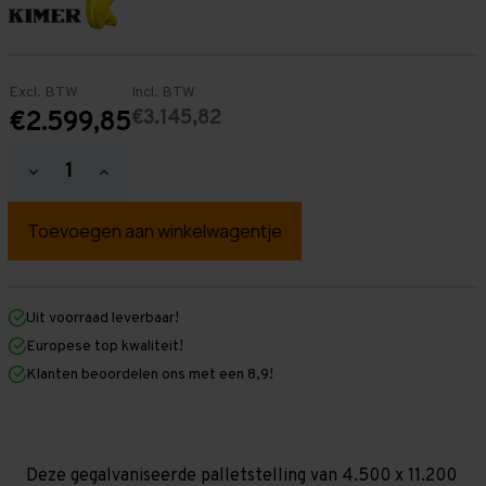
Excl. BTW
Incl. BTW
€3.145,82
€2.599,85
Hoeveelheid
Hoeveelheid
verlagen
verhogen
van
van
Palletstelling
Palletstelling
4.500
4.500
mm
mm
x
x
11.200
11.200
mm
mm
Uit voorraad leverbaar!
x
x
Europese top kwaliteit!
1.100
1.100
mm
mm
Klanten beoordelen ons met een 8,9!
(HxLXD)
(HxLXD)
Galva
Galva
-
-
5
5
Niveaus
Niveaus
-
-
Deze gegalvaniseerde palletstelling van 4.500 x 11.200