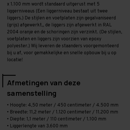
Standaard
Standaard
x 1.100 mm wordt standaard uitgerust met 5
-
-
T100
T100
liggerniveaus (Een liggerniveau bestaat uit twee
liggers.) De stijlen en voetplaten zijn gegalvaniseerd
(grijs) afgewerkt,, de liggers zijn afgewerkt in RAL
2004 oranje en de schoringen zijn verzinkt. (De stijlen,
voetplaten en liggers zijn voorzien van epoxy
polyester.) Wij leveren de staanders voorgemonteerd
bij u af, voor gemakkelijke en snelle opbouw bij u op
locatie!
Afmetingen van deze
samenstelling
• Hoogte: 4,50 meter / 450 centimeter / 4.500 mm
• Breedte: 11,2 meter / 1.120 centimeter / 11.200 mm
• Diepte: 1,1 meter / 110 centimeter / 1.100 mm
• Liggerlengte van 3.600 mm