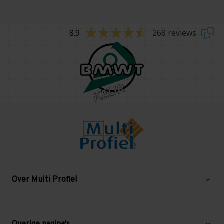
8.9
268 reviews
Over Multi Profiel
Over ons
Blog