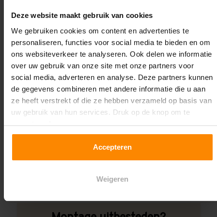
Oplossing op maat nodig?
Deze website maakt gebruik van cookies
Wij kunnen je helpen!
We gebruiken cookies om content en advertenties te
personaliseren, functies voor social media te bieden en om
ons websiteverkeer te analyseren. Ook delen we informatie
over uw gebruik van onze site met onze partners voor
social media, adverteren en analyse. Deze partners kunnen
de gegevens combineren met andere informatie die u aan
ze heeft verstrekt of die ze hebben verzameld op basis van
uw gebruik van hun services. Druk op de knop om te
Een maat die niet op de site staat? Hogere
accepteren!
draagkrachten? Speciale uitvoeringen? Onze
experts werken het graag uit! Maatwerk is onze
Accepteren
specialiteit!
Contact met specialist
Weigeren