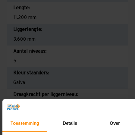
Lengte:
11.200 mm
Liggerlengte:
3.600 mm
Aantal niveaus:
5
Kleur staanders:
Galva
Draagkracht per liggerniveau:
2.300 kg (575 kg per pallet)
Maximale jukbelasting:
Toestemming
Details
Over
11.106 kg