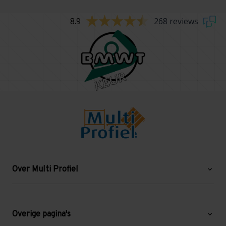
8.9
268 reviews
Over Multi Profiel
Over ons
Blog
Overige pagina's