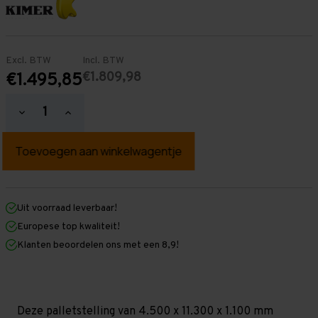
Excl. BTW
Incl. BTW
€1.809,98
€1.495,85
Hoeveelheid
Hoeveelheid
verlagen
verhogen
van
van
Palletstelling
Palletstelling
4.500
4.500
mm
mm
x
x
11.300
11.300
mm
mm
Uit voorraad leverbaar!
x
x
Europese top kwaliteit!
1.100
1.100
mm
mm
Klanten beoordelen ons met een 8,9!
(HxLxD)
(HxLxD)
-
-
2
2
Niveaus
Niveaus
-
-
Middel
Middel
Deze palletstelling van 4.500 x 11.300 x 1.100 mm