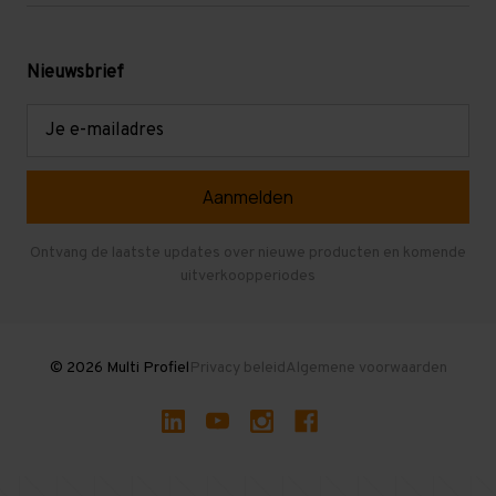
Werken bij Multi Profiel
Gebruikte stellingen
Levering en afhalen
Mezzanine
Nieuwsbrief
Retouren en garantie
Verdiepingsvloeren
E-
mailadres
Referenties
Selfstorage
Veelgestelde vragen
Entresolvloer
Herroepen en Annuleren
Gebruikte entresolvloeren
Ontvang de laatste updates over nieuwe producten en komende
uitverkoopperiodes
Stellingen kopen
© 2026 Multi Profiel
Privacy beleid
Algemene voorwaarden