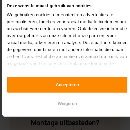
Deze website maakt gebruik van cookies
Wij kunnen je helpen!
We gebruiken cookies om content en advertenties te
personaliseren, functies voor social media te bieden en om
ons websiteverkeer te analyseren. Ook delen we informatie
over uw gebruik van onze site met onze partners voor
social media, adverteren en analyse. Deze partners kunnen
de gegevens combineren met andere informatie die u aan
ze heeft verstrekt of die ze hebben verzameld op basis van
Een maat die niet op de site staat? Hogere
uw gebruik van hun services. Druk op de knop om te
draagkrachten? Speciale uitvoeringen? Onze
accepteren!
experts werken het graag uit! Maatwerk is onze
specialiteit!
Accepteren
Contact met specialist
Weigeren
Montage uitbesteden?