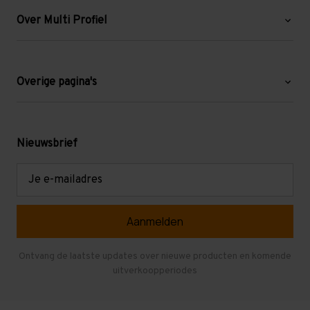
Over Multi Profiel
Over ons
Blog
Overige pagina's
Werken bij Multi Profiel
Gebruikte stellingen
Levering en afhalen
Mezzanine
Nieuwsbrief
Retouren en garantie
Verdiepingsvloeren
E-
mailadres
Referenties
Selfstorage
Veelgestelde vragen
Entresolvloer
Herroepen en Annuleren
Gebruikte entresolvloeren
Ontvang de laatste updates over nieuwe producten en komende
uitverkoopperiodes
Stellingen kopen