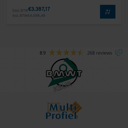
€3.387,17
Excl. BTW
Incl. BTW
€4.098,48
8.9
268 reviews