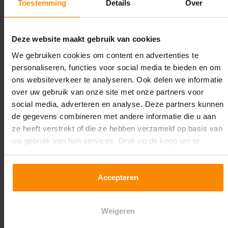
Toestemming
Details
Over
Lengte:
14.000 mm
Deze website maakt gebruik van cookies
Liggerlengte:
We gebruiken cookies om content en advertenties te
2.700 mm
personaliseren, functies voor social media te bieden en om
ons websiteverkeer te analyseren. Ook delen we informatie
Aantal niveaus:
over uw gebruik van onze site met onze partners voor
5
social media, adverteren en analyse. Deze partners kunnen
de gegevens combineren met andere informatie die u aan
Kleur staanders:
ze heeft verstrekt of die ze hebben verzameld op basis van
Galva
uw gebruik van hun services. Druk op de knop om te
accepteren!
Draagkracht per liggerniveau:
3.000 kg (1.000 kg per pallet)
Accepteren
Maximale jukbelasting:
Weigeren
12234 kg