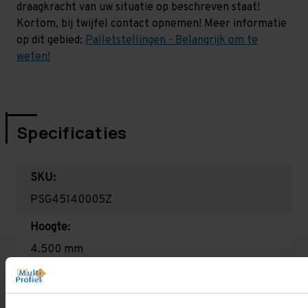
draagkracht van uw situatie op beschreven staat!
Kortom, bij twijfel contact opnemen! Meer informatie
op dit gebied:
Palletstellingen - Belangrijk om te
weten!
Specificaties
SKU:
PSG45140005Z
Hoogte:
4.500 mm
Diepte:
1.100 mm