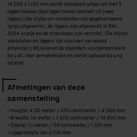
Zwaar
Zwaar
14.000 x 1.100 mm wordt standaard uitgerust met 5
-
-
T100
T100
liggerniveaus (Een liggerniveau bestaat uit twee
liggers.) De stijlen en voetplaten zijn gegalvaniseerd
(grijs) afgewerkt,, de liggers zijn afgewerkt in RAL
2004 oranje en de schoringen zijn verzinkt. (De stijlen,
voetplaten en liggers zijn voorzien van epoxy
polyester.) Wij leveren de staanders voorgemonteerd
bij u af, voor gemakkelijke en snelle opbouw bij u op
locatie!
Afmetingen van deze
samenstelling
• Hoogte: 4,50 meter / 450 centimeter / 4.500 mm
• Breedte: 14 meter / 1.400 centimeter / 14.000 mm
• Diepte: 1,1 meter / 110 centimeter / 1.100 mm
• Liggerlengte van 2.700 mm