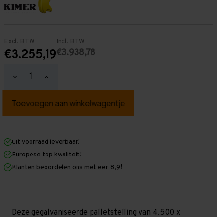
Excl. BTW
Incl. BTW
€3.938,78
€3.255,19
Hoeveelheid
Hoeveelheid
verlagen
verhogen
van
van
Palletstelling
Palletstelling
4.500
4.500
mm
mm
x
x
14.000
14.000
mm
mm
Uit voorraad leverbaar!
x
x
Europese top kwaliteit!
1.100
1.100
mm
mm
Klanten beoordelen ons met een 8,9!
(HxLXD)
(HxLXD)
Galva
Galva
-
-
5
5
Niveaus
Niveaus
-
-
Deze gegalvaniseerde palletstelling van 4.500 x