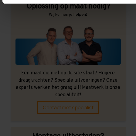
Oplossing op maat nodig?
Wij kunnen je helpen!
Een maat die niet op de site staat? Hogere
draagkrachten? Speciale uitvoeringen? Onze
experts werken het graag uit! Maatwerk is onze
specialiteit!
Contact met specialist